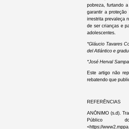
pobreza, furtando 
garantir a proteçã
irrestrita prevaleç
de ser crianças e 
adolescentes.
*Gláucio Tavares Co
del Atlántico e gra
*José Herval Sampaio
Este artigo não r
rebatendo que publ
REFERÊNCIAS
ANÔNIMO (s.d). Trab
Público
<https://www2.mppa.m