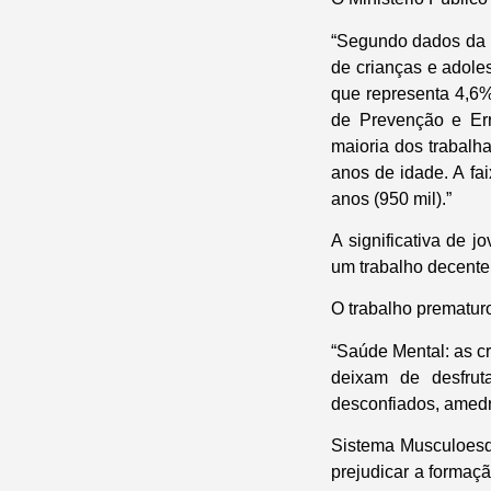
“Segundo dados da P
de crianças e adole
que representa 4,6%
de Prevenção e Err
maioria dos trabalh
anos de idade. A fa
anos (950 mil).”
A significativa de 
um trabalho decente 
O trabalho prematuro
“Saúde Mental: as c
deixam de desfruta
desconfiados, amedr
Sistema Musculoesque
prejudicar a formaç