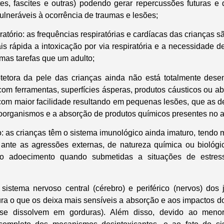
tes, fascites e outras) podendo gerar repercussões futuras e 
ulneráveis à ocorrência de traumas e lesões;
ratório: as frequências respiratórias e cardíacas das crianças 
is rápida a intoxicação por via respiratória e a necessidade d
mas tarefas que um adulto;
tetora da pele das crianças ainda não está totalmente desen
com ferramentas, superfícies ásperas, produtos cáusticos ou a
 com maior facilidade resultando em pequenas lesões, que as 
roorganismos e a absorção de produtos químicos presentes no 
: as crianças têm o sistema imunológico ainda imaturo, tendo
ante as agressões externas, de natureza química ou biológi
ao adoecimento quando submetidas a situações de estress
sistema nervoso central (cérebro) e periférico (nervos) dos
ra o que os deixa mais sensíveis a absorção e aos impactos d
e se dissolvem em gorduras). Além disso, devido ao menor