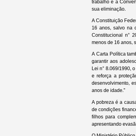
trabalho e a Conven
sua eliminação.
A Constituição Feder
16 anos, salvo na
Constitucional n° 
menos de 16 anos, sa
A Carta Política ta
garantir aos adolesc
Lei n° 8.069/1990, o
e reforça a proteç
desenvolvimento, es
anos de idade.”
A pobreza é a causa
de condições financ
filhos para comple
apresentando evasão
O Ministério Públic