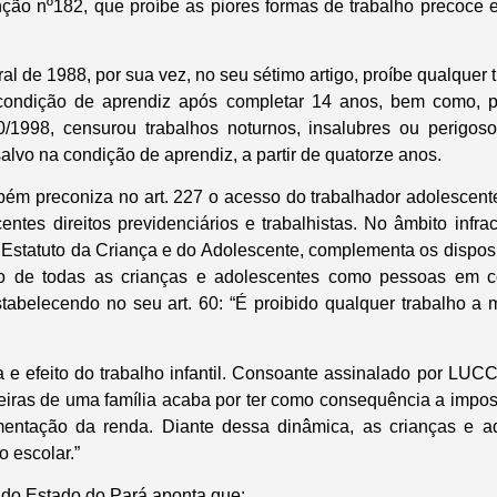
ção nº182, que proíbe as piores formas de trabalho precoce 
al de 1988, por sua vez, no seu sétimo artigo, proíbe qualquer
 condição de aprendiz após completar 14 anos, bem como, 
20/1998, censurou trabalhos noturnos, insalubres ou perigo
lvo na condição de aprendiz, a partir de quatorze anos.
mbém preconiza no art. 227 o acesso do trabalhador adolescent
entes direitos previdenciários e trabalhistas. No âmbito infrac
 Estatuto da Criança e do Adolescente, complementa os disposi
ão de todas as crianças e adolescentes como pessoas em c
tabelecendo no seu art. 60: “É proibido qualquer trabalho a
 e efeito do trabalho infantil. Consoante assinalado por LUC
eiras de uma família acaba por ter como consequência a impos
mentação da renda. Diante dessa dinâmica, as crianças e 
 escolar.”
o do Estado do Pará aponta que: