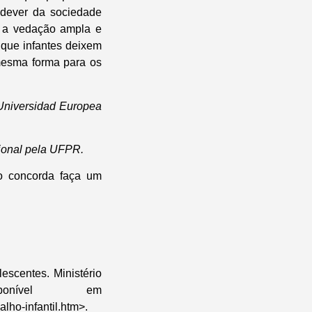
 dever da sociedade
e a vedação ampla e
 que infantes deixem
mesma forma para os
 Universidad Europea
cional pela UFPR.
o concorda faça um
escentes. Ministério
nível em
lho-infantil.htm>.