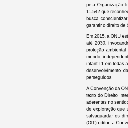
pela Organização In
11.542 que reconhec
busca conscientizar
garantir o direito de
Em 2015, a ONU est
até 2030, invocand
proteção ambiental
mundo, independente
infantil 1 em todas 
desenvolvimento da
perseguidos.
A Convenção da ONU s
texto do Direito Int
aderentes no sentid
de exploração que 
salvaguardar os dir
(OIT) editou a Conv