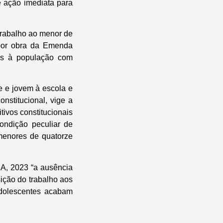
e ação imediata para
 trabalho ao menor de
por obra da Emenda
sos à população com
e e jovem à escola e
onstitucional, vige a
tivos constitucionais
ondição peculiar de
 menores de quatorze
CA, 2023 “a ausência
ição do trabalho aos
adolescentes acabam