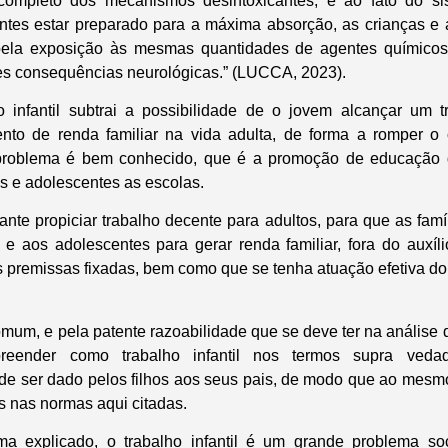
completo dos mecanismos desintoxicantes, e ao fato do si
entes estar preparado para a máxima absorção, as crianças e
pela exposição às mesmas quantidades de agentes químicos
es consequências neurológicas.” (LUCCA, 2023).
o infantil subtrai a possibilidade de o jovem alcançar um t
nto de renda familiar na vida adulta, de forma a romper o 
 problema é bem conhecido, que é a promoção de educação
s e adolescentes as escolas.
tante propiciar trabalho decente para adultos, para que as fam
s e aos adolescentes para gerar renda familiar, fora do auxí
as premissas fixadas, bem como que se tenha atuação efetiva do
mum, e pela patente razoabilidade que se deve ter na análise 
reender como trabalho infantil nos termos supra vedad
de ser dado pelos filhos aos seus pais, de modo que ao mesm
s nas normas aqui citadas.
ma explicado, o trabalho infantil é um grande problema so