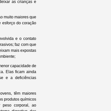
deixar as crianças e
são muito maiores que
e esforço do coração
volvida e o contato
brasivos; faz com que
deixam mais expostas
ambiente;
 menor capacidade de
ca. Elas ficam ainda
e e a deficiências
 jovens, têm maiores
os produtos químicos
 peso corporal, ao