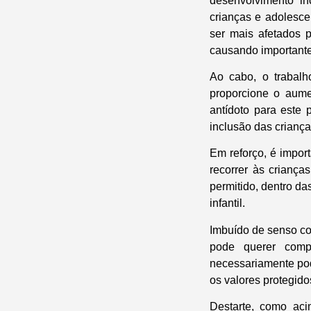
desenvolvimento in
crianças e adolesc
ser mais afetados 
causando important
Ao cabo, o trabalh
proporcione o aume
antídoto para este
inclusão das criança
Em reforço, é impor
recorrer às criança
permitido, dentro d
infantil.
Imbuído de senso co
pode querer comp
necessariamente po
os valores protegido
Destarte, como aci