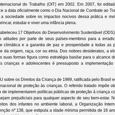
ternacional do Trabalho (OIT) em 2002. Em 2007, foi editad
e a data oficialmente como o Dia Nacional de Combate ao Traba
 a sociedade sobre os impactos nocivos dessa prática e mob
 brincar, estudar e viver uma infância plena.
abeleceu 17 Objetivos do Desenvolvimento Sustentável (ODS)
o atitudes por parte de seus países-membros para a erradi
 e climática e a garantia de paz e prosperidade a todas as 
 da origem, raça, cor ou etnia. Dos nobres desideratos, a el
as suas formas figura como estratégia basilar para o alcance 
s crianças e adolescentes é pressuposto a implementação 
obre os Direitos da Criança de 1989, ratificada pelo Brasil e
ernacional de proteção às crianças. O referido tratado impõe 
o de implementarem políticas públicas de proteção à criança co
sejam prejudiciais para qualquer aspecto de seu bem-estar. 
eitos dos infantes no ambiente laboral, a Organização Inter
enção nº 138, que estipula a idade mínima permitida de 16 a