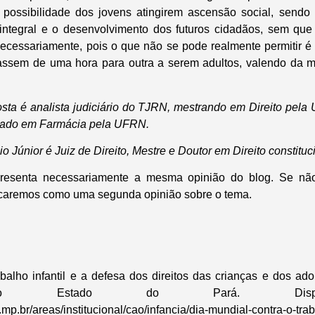
a possibilidade dos jovens atingirem ascensão social, sendo
o integral e o desenvolvimento dos futuros cidadãos, sem qu
a necessariamente, pois o que não se pode realmente permitir é
passem de uma hora para outra a serem adultos, valendo da 
sta é analista judiciário do TJRN, mestrando em Direito pela
duado em Farmácia pela UFRN.
 Júnior é Juiz de Direito, Mestre e Doutor em Direito constitu
epresenta necessariamente a mesma opinião do blog. Se nã
icaremos como uma segunda opinião sobre o tema.
alho infantil e a defesa dos direitos das crianças e dos adol
 do Estado do Pará. Dispo
p.br/areas/institucional/cao/infancia/dia-mundial-contra-o-traba