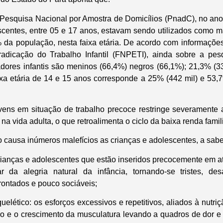
esquisa Nacional por Amostra de Domicílios (PnadC), no ano
scentes, entre 05 e 17 anos, estavam sendo utilizados como mão
 da população, nesta faixa etária. De acordo com informaçõ
adicação do Trabalho Infantil (FNPETI), ainda sobre a pesq
adores infantis são meninos (66,4%) negros (66,1%); 21,3% (33
ixa etária de 14 e 15 anos corresponde a 25% (442 mil) e 53,
jovens em situação de trabalho precoce restringe severamente 
na vida adulta, o que retroalimenta o ciclo da baixa renda famil
 causa inúmeros malefícios as crianças e adolescentes, a sabe
rianças e adolescentes que estão inseridos precocemente em at
r da alegria natural da infância, tornando-se tristes, des
ontados e pouco sociáveis;
lético: os esforços excessivos e repetitivos, aliados à nutri
ão e o crescimento da musculatura levando a quadros de dor e