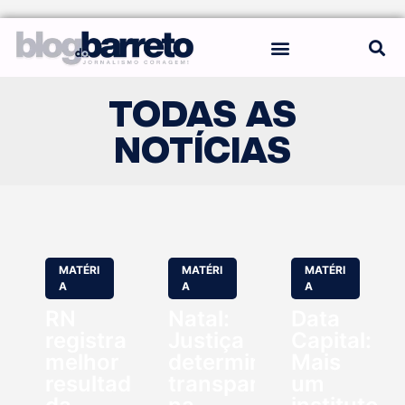
REGRAS DO BLOG
TODAS AS
NOTÍCIAS
MATÉRI
MATÉRI
MATÉRI
A
A
A
RN
Natal:
Data
registra
Justiça
Capital:
melhor
determina
Mais
resultado
transparência
um