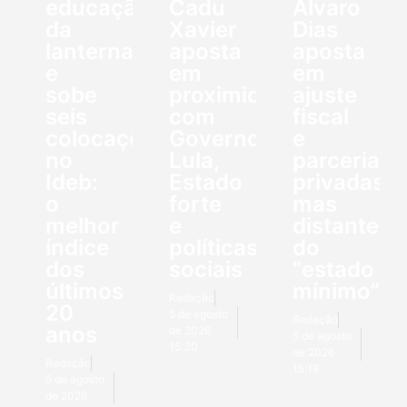
educação
Cadu
Álvaro
da
Xavier
Dias
lanterna
aposta
aposta
e
em
em
sobe
proximidade
ajuste
seis
com
fiscal
colocações
Governo
e
no
Lula,
parcerias
Ideb:
Estado
privadas,
o
forte
mas
melhor
e
distante
índice
políticas
do
dos
sociais
“estado
últimos
mínimo”
Redação
20
5 de agosto
Redação
anos
de 2026
5 de agosto
15:30
de 2026
Redação
15:18
5 de agosto
de 2026