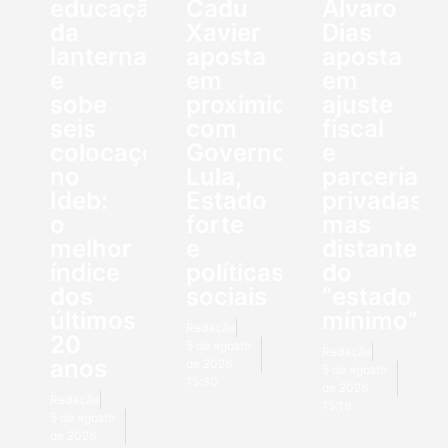
educação
Cadu
Álvaro
da
Xavier
Dias
lanterna
aposta
aposta
e
em
em
sobe
proximidade
ajuste
seis
com
fiscal
colocações
Governo
e
no
Lula,
parcerias
Ideb:
Estado
privadas,
o
forte
mas
melhor
e
distante
índice
políticas
do
dos
sociais
“estado
últimos
mínimo”
Redação
20
5 de agosto
Redação
anos
de 2026
5 de agosto
15:30
de 2026
Redação
15:18
5 de agosto
de 2026