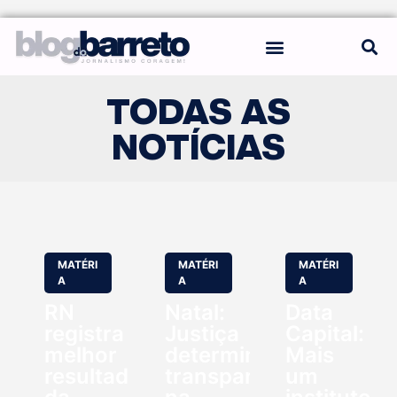
REGRAS DO BLOG
TODAS AS
NOTÍCIAS
MATÉRI
MATÉRI
MATÉRI
A
A
A
RN
Natal:
Data
registra
Justiça
Capital:
melhor
determina
Mais
resultado
transparência
um