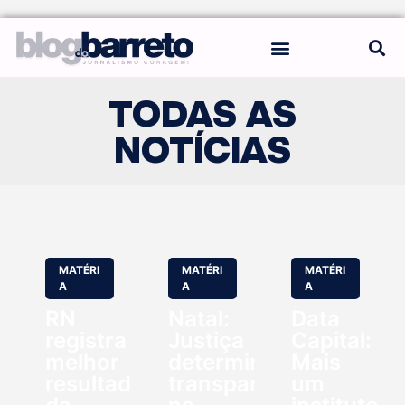
REGRAS DO BLOG
TODAS AS
NOTÍCIAS
MATÉRI
MATÉRI
MATÉRI
A
A
A
RN
Natal:
Data
registra
Justiça
Capital:
melhor
determina
Mais
resultado
transparência
um