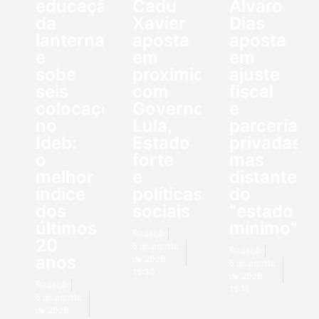
educação
Cadu
Álvaro
da
Xavier
Dias
lanterna
aposta
aposta
e
em
em
sobe
proximidade
ajuste
seis
com
fiscal
colocações
Governo
e
no
Lula,
parcerias
Ideb:
Estado
privadas,
o
forte
mas
melhor
e
distante
índice
políticas
do
dos
sociais
“estado
últimos
mínimo”
Redação
20
5 de agosto
Redação
anos
de 2026
5 de agosto
15:30
de 2026
Redação
15:18
5 de agosto
de 2026