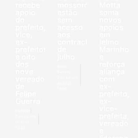
recebe
mossoroenses
Motta
apoio
estão
soma
do
sem
novos
prefeito,
acesso
apoios
vice,
aos
em
ex-
contracheques
Ielmo
prefeitos
de
Marinho
e oito
julho
e
dos
reforça
Bruno
nove
aliança
Barreto
vereadores
com
7 de agosto
de 2026
de
ex-
16:00
Felipe
prefeito,
Guerra
ex-
vice-
Redação
prefeita,
7 de agosto
vereadore
de 2026
16:38
e