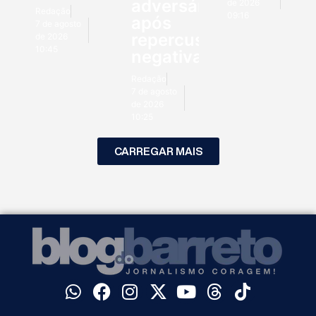
adversários
de 2026
Redação
09:16
após
7 de agosto
repercussão
de 2026
10:45
negativa
Redação
7 de agosto
de 2026
10:25
CARREGAR MAIS