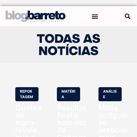
REGRAS DO BLOG
TODAS AS
NOTÍCIAS
REPOR
MATÉRI
ANÁLIS
TAGEM
A
E
Quebra
Resultado
Mídia
de
final e
potiguar
sigilo
homologação
se
revela
do
preocupo