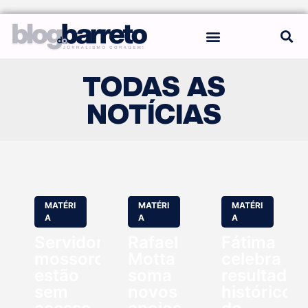
REGRAS DO BLOG
TODAS AS
NOTÍCIAS
MATÉRI
MATÉRI
MATÉRI
A
A
A
Servidores
Rafael
Fátima
mossoroenses
Motta
celebra
estão
soma
resultado
sem
novos
histórico