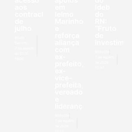
acesso
apoios
do
aos
em
Ideb
contracheques
Ielmo
do
de
Marinho
RN:
julho
e
“Fruto
reforça
de
Bruno
aliança
investimen
Barreto
com
7 de agosto
Redação
de 2026
ex-
7 de agosto
16:00
prefeito,
de 2026
10:45
ex-
vice-
prefeita,
vereadores
e
lideranças
Redação
7 de agosto
de 2026
13:18