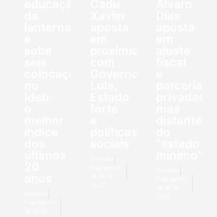
educação
Cadu
Álvaro
da
Xavier
Dias
lanterna
aposta
aposta
e
em
em
sobe
proximidade
ajuste
seis
com
fiscal
colocações
Governo
e
no
Lula,
parcerias
Ideb:
Estado
privadas,
o
forte
mas
melhor
e
distante
índice
políticas
do
dos
sociais
“estado
últimos
mínimo”
Redação
20
5 de agosto
Redação
anos
de 2026
5 de agosto
15:30
de 2026
Redação
15:18
5 de agosto
de 2026