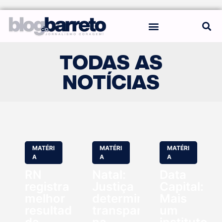
REGRAS DO BLOG
TODAS AS
NOTÍCIAS
MATÉRI
MATÉRI
MATÉRI
A
A
A
RN
Natal:
Data
registra
Justiça
Capital:
melhor
determina
Mais
resultado
transparência
um