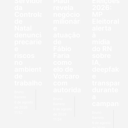
Servidores
Piauí
Eleições
da
revela
2026:
Controladoria
negócios
MP
de
milionários
Eleitoral
Natal
e
alerta
denunciam
atuação
à
precariedade
de
mídia
e
Fábio
do RN
riscos
Faria
sobre
no
como
IA,
ambiente
elo de
deepfakes
de
Vorcaro
e
trabalho
com
transparên
autoridades
durante
Bruno
a
Barreto
Bruno
campanha
6 de agosto
Barreto
de 2026
6 de agosto
11:52
Bruno
de 2026
Barreto
11:24
6 de agosto
de 2026