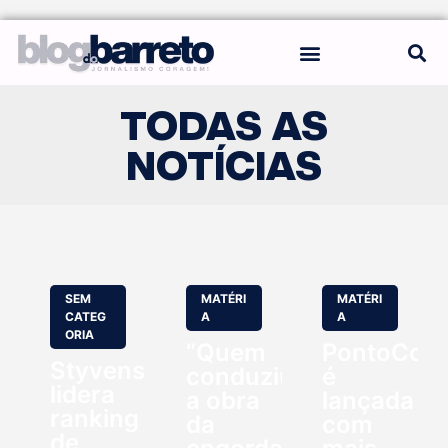
REGRAS DO BLOG
TODAS AS
NOTÍCIAS
SEM
MATÉRI
MATÉRI
CATEG
A
A
ORIA
“Quem
PontoCom
Styvenson
conduziu
é
lidera
a obra
lançada
ranking
da
com
de