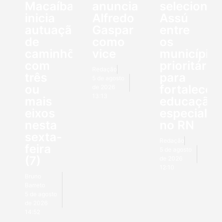
Macaíba
anuncia
seleciona
inicia
Alfredo
Assú
autuação
Gaspar
entre
de
como
os
caminhões
vice
município
com
prioritário
Redação
três
para
5 de agosto
ou
fortalecer
de 2026
13:13
mais
educação
eixos
especial
nesta
no RN
sexta-
Redação
feira
5 de agosto
(7)
de 2026
12:10
Bruno
Barreto
5 de agosto
de 2026
14:52