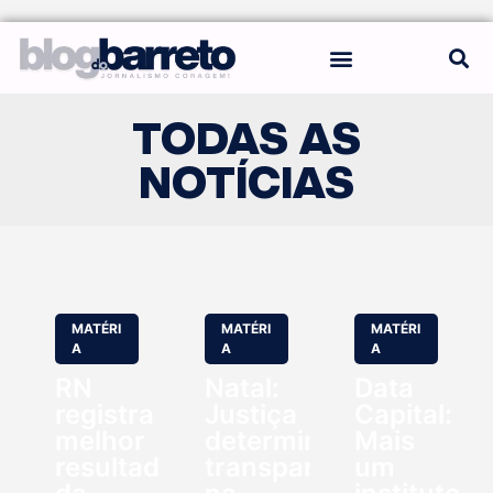
REGRAS DO BLOG
TODAS AS
NOTÍCIAS
MATÉRI
MATÉRI
MATÉRI
A
A
A
RN
Natal:
Data
registra
Justiça
Capital:
melhor
determina
Mais
resultado
transparência
um