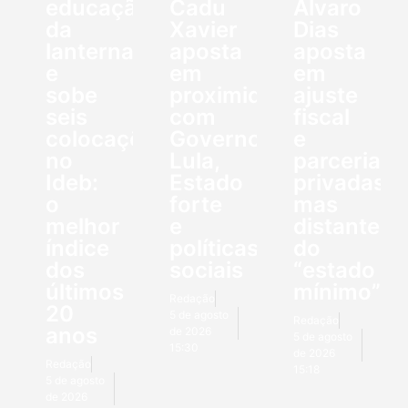
educação
Cadu
Álvaro
da
Xavier
Dias
lanterna
aposta
aposta
e
em
em
sobe
proximidade
ajuste
seis
com
fiscal
colocações
Governo
e
no
Lula,
parcerias
Ideb:
Estado
privadas,
o
forte
mas
melhor
e
distante
índice
políticas
do
dos
sociais
“estado
últimos
mínimo”
Redação
20
5 de agosto
Redação
anos
de 2026
5 de agosto
15:30
de 2026
Redação
15:18
5 de agosto
de 2026