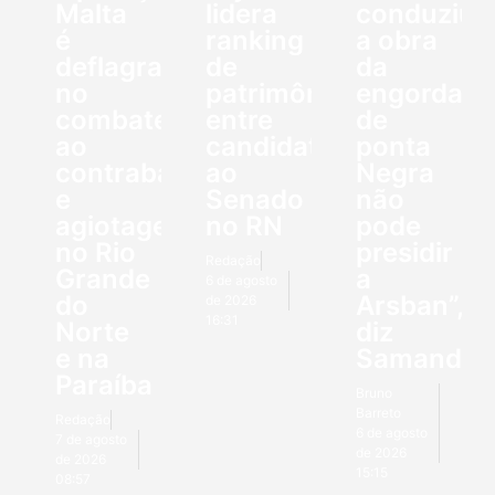
Malta
lidera
conduziu
é
ranking
a obra
deflagrada
de
da
no
patrimônio
engorda
combate
entre
de
ao
candidatos
ponta
contrabando
ao
Negra
e
Senado
não
agiotagem
no RN
pode
no Rio
presidir
Redação
Grande
a
6 de agosto
do
Arsban”,
de 2026
16:31
Norte
diz
e na
Samanda
Paraíba
Bruno
Barreto
Redação
6 de agosto
7 de agosto
de 2026
de 2026
15:15
08:57