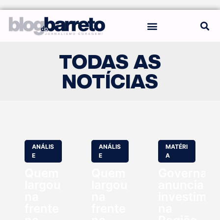
REGRAS DO BLOG
TODAS AS
NOTÍCIAS
ANÁLIS
ANÁLIS
MATÉRI
E
E
A
Quem
Quem
Governado
largou
largou
anuncia
na
na
investime
frente
frente
na