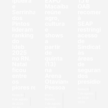
Ipueira
EXPO
TJ e
e
Macaíba
OAB
Serrinha
reúne
recomend
dos
agro,
à
Pintos
cultura
SEAP
lideram
e
restringir
ranking
shows
acesso
do
a
de
Ideb
partir
Sindicato
2025
de
às
no RN.
quinta
áreas
Natal
(13)
de
ficou
na
segurança
entre
Arena
dos
os
Otaviano
presídios
piores resultados
Pessoa
Redação
7 de agosto
Redação
Bruno
de 2026
8 de agosto
Barreto
16:59
de 2026
7 de agosto
07:49
de 2026