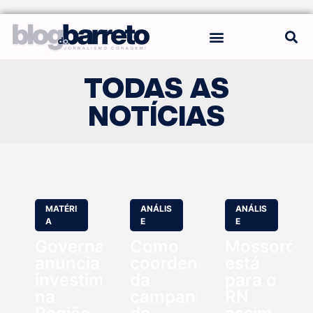
REGRAS DO BLOG
TODAS AS
NOTÍCIAS
MATÉRI
ANÁLIS
ANÁLIS
A
E
E
Governadora
Como
Mossoró
anuncia
coordenador
está
investimentos
da
para o
na
campanha
RN