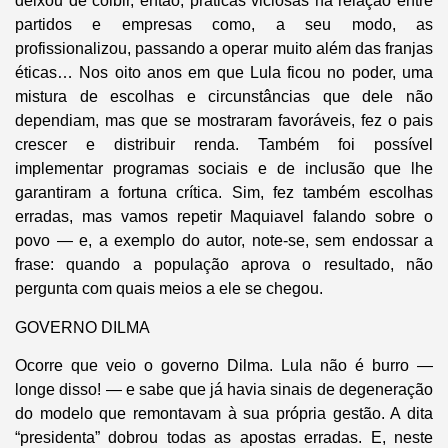
deixou de coibir, então, práticas viciosas na relação entre
partidos e empresas como, a seu modo, as
profissionalizou, passando a operar muito além das franjas
éticas… Nos oito anos em que Lula ficou no poder, uma
mistura de escolhas e circunstâncias que dele não
dependiam, mas que se mostraram favoráveis, fez o pais
crescer e distribuir renda. Também foi possível
implementar programas sociais e de inclusão que lhe
garantiram a fortuna crítica. Sim, fez também escolhas
erradas, mas vamos repetir Maquiavel falando sobre o
povo — e, a exemplo do autor, note-se, sem endossar a
frase: quando a população aprova o resultado, não
pergunta com quais meios a ele se chegou.
GOVERNO DILMA
Ocorre que veio o governo Dilma. Lula não é burro —
longe disso! — e sabe que já havia sinais de degeneração
do modelo que remontavam à sua própria gestão. A dita
“presidenta” dobrou todas as apostas erradas. E, neste