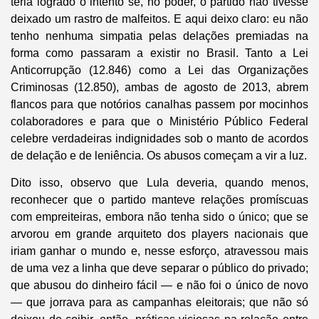
teria logrado o intento se, no poder, o partido não tivesse
deixado um rastro de malfeitos. E aqui deixo claro: eu não
tenho nenhuma simpatia pelas delações premiadas na
forma como passaram a existir no Brasil. Tanto a Lei
Anticorrupção (12.846) como a Lei das Organizações
Criminosas (12.850), ambas de agosto de 2013, abrem
flancos para que notórios canalhas passem por mocinhos
colaboradores e para que o Ministério Público Federal
celebre verdadeiras indignidades sob o manto de acordos
de delação e de leniência. Os abusos começam a vir a luz.
Dito isso, observo que Lula deveria, quando menos,
reconhecer que o partido manteve relações promíscuas
com empreiteiras, embora não tenha sido o único; que se
arvorou em grande arquiteto dos players nacionais que
iriam ganhar o mundo e, nesse esforço, atravessou mais
de uma vez a linha que deve separar o público do privado;
que abusou do dinheiro fácil — e não foi o único de novo
— que jorrava para as campanhas eleitorais; que não só