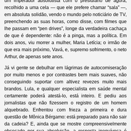
um imperador absolutista com o presidiário de agora,
recolhido a uma cela — que ele prefere chamar “sala” —,
em absoluta solidão, vendo o mundo pelo noticiário de TV,
preenchendo as suas horas, como disse, com filmes que
lhe passam em “pen drives”, longe da verdadeira cachaça
de que é dependente: não é a pinga, mas a política. Em
dois anos, viu morrer a mulher, Maria Letícia; o irmão de
que era mais próximo, Vavá, e, supremo sofrimento, o neto
Arthur, de apenas sete anos.
Já vi gente se debulhar em lágrimas de autocomiseração
por muito menos e por contrastes bem mais suaves, não
conseguindo suportar com altivez revezes muito mais
brandos. Lula, e qualquer especialista em saúde mental
certamente poderá atestá-lo, está inteiro. E pediu aos
jornalistas que não fizessem o registro de um homem
alquebrado. Enfrentou com frieza a primeira e dura
questão de Mônica Bérgamo: está preparado para não sair
da cadeia? E, ainda que se mostre compreensivelmente
obcecado por sua absolvição, a resposta inequívoca é