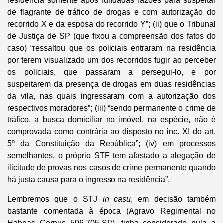
residência somente após fundadas razões para suspeitar
de flagrante de tráfico de drogas e com autorização do
recorrido X e da esposa do recorrido Y”; (ii) que o Tribunal
de Justiça de SP (que fixou a compreensão dos fatos do
caso) “ressaltou que os policiais entraram na residência
por terem visualizado um dos recorridos fugir ao perceber
os policiais, que passaram a persegui-lo, e por
suspeitarem da presença de drogas em duas residências
da vila, nas quais ingressaram com a autorização dos
respectivos moradores”; (iii) “sendo permanente o crime de
tráfico, a busca domiciliar no imóvel, na espécie, não é
comprovada como contrária ao disposto no inc. XI do art.
5º da Constituição da República”; (iv) em processos
semelhantes, o próprio STF tem afastado a alegação de
ilicitude de provas nos casos de crime permanente quando
há justa causa para o ingresso na residência”.
Lembremos que o STJ
in casu
, em decisão também
bastante comentada à época (Agravo Regimental no
Habeas Corpus 596.705-SP), tinha considerado nula a