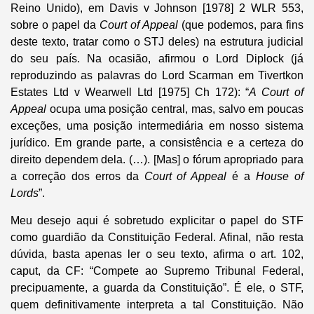
Reino Unido), em Davis v Johnson [1978] 2 WLR 553,
sobre o papel da
Court of Appeal
(que podemos, para fins
deste texto, tratar como o STJ deles) na estrutura judicial
do seu país. Na ocasião, afirmou o Lord Diplock (já
reproduzindo as palavras do Lord Scarman em Tivertkon
Estates Ltd v Wearwell Ltd [1975] Ch 172): “
A Court of
Appeal
ocupa uma posição central, mas, salvo em poucas
exceções, uma posição intermediária em nosso sistema
jurídico. Em grande parte, a consistência e a certeza do
direito dependem dela. (…). [Mas] o fórum apropriado para
a correção dos erros da
Court of Appeal
é a
House of
Lords
”.
Meu desejo aqui é sobretudo explicitar o papel do STF
como guardião da Constituição Federal. Afinal, não resta
dúvida, basta apenas ler o seu texto, afirma o art. 102,
caput, da CF: “Compete ao Supremo Tribunal Federal,
precipuamente, a guarda da Constituição”. É ele, o STF,
quem definitivamente interpreta a tal Constituição. Não