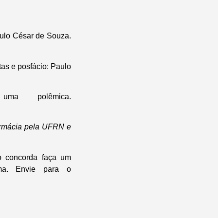
aulo César de Souza.
as e posfácio: Paulo
uma polêmica.
armácia pela UFRN e
o concorda faça um
ma. Envie para o