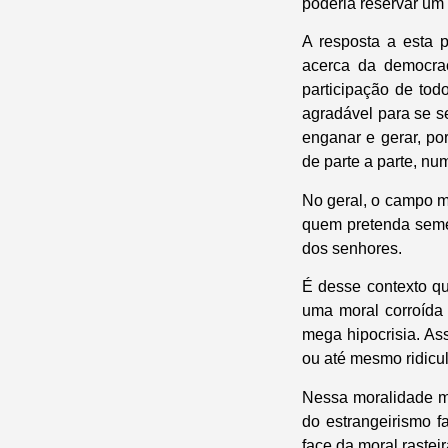
poderia reservar um 
A resposta a esta 
acerca da democra
participação de tod
agradável para se s
enganar e gerar, po
de parte a parte, nu
No geral, o campo m
quem pretenda semea
dos senhores.
É desse contexto qu
uma moral corroída
mega hipocrisia. As
ou até mesmo ridicu
Nessa moralidade m
do estrangeirismo f
face da moral rastei