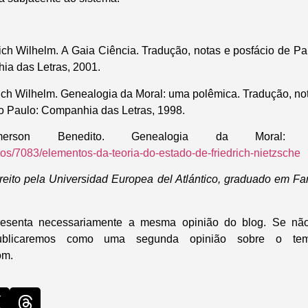
h Wilhelm. A Gaia Ciência. Tradução, notas e posfácio de P
a das Letras, 2001.
h Wilhelm. Genealogia da Moral: uma polêmica. Tradução, not
o Paulo: Companhia das Letras, 1998.
erson Benedito. Genealogia da Moral: 
tigos/7083/elementos-da-teoria-do-estado-de-friedrich-nietzsche
reito pela Universidad Europea del Atlántico, graduado em F
presenta necessariamente a mesma opinião do blog. Se nã
ublicaremos como uma segunda opinião sobre o te
om.