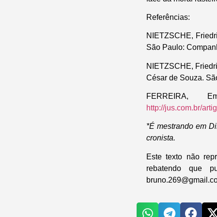
Referências:
NIETZSCHE, Friedric
São Paulo: Companhi
NIETZSCHE, Friedric
César de Souza. Sã
FERREIRA, Em
http://jus.com.br/ar
*É mestrando em Di
cronista.
Este texto não re
rebatendo que p
bruno.269@gmail.c