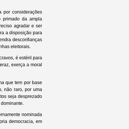
a por considerações
o primado da ampla
reciso agradar e ser
ra a disposição para
gendra desconfianças
has eleitorais.
avos, é estéril para
eraz, exerça a moral
ema que tem por base
, não raro, por uma
itos seja desprezado
l dominante.
iernamente nominada
ópria democracia, em