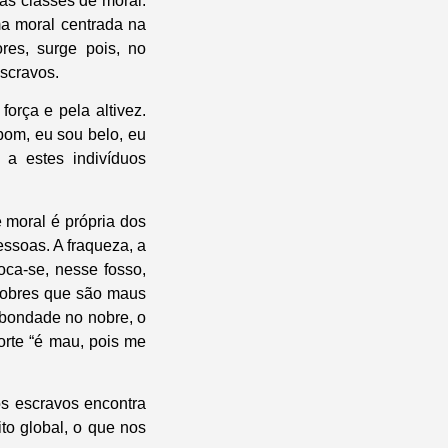
as classes de moral:
ma moral centrada na
res, surge pois, no
scravos.
orça e pela altivez.
bom, eu sou belo, eu
a a estes indivíduos
 moral é própria dos
ssoas. A fraqueza, a
loca-se, nesse fosso,
nobres que são maus
 bondade no nobre, o
orte “é mau, pois me
os escravos encontra
o global, o que nos