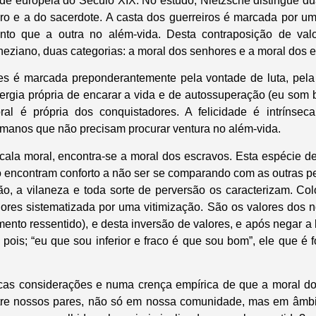
e europeia do Século XIX. No estudo, Nietzsche distingue du
o e a do sacerdote. A casta dos guerreiros é marcada por u
anto que a outra no além-vida. Desta contraposição de valo
eziano, duas categorias: a moral dos senhores e a moral dos e
s é marcada preponderantemente pela vontade de luta, pela f
ergia própria de encarar a vida e de autossuperação (eu som 
ral é própria dos conquistadores. A felicidade é intrínsec
anos que não precisam procurar ventura no além-vida.
scala moral, encontra-se a moral dos escravos. Esta espécie de
o encontram conforto a não ser se comparando com as outras pe
ção, a vilaneza e toda sorte de perversão os caracterizam. Co
ores sistematizada por uma vitimização. São os valores dos 
mento ressentido), e desta inversão de valores, e após negar a
pois; “eu que sou inferior e fraco é que sou bom”, ele que é f
icas considerações e numa crença empírica de que a moral d
tre nossos pares, não só em nossa comunidade, mas em âmbit