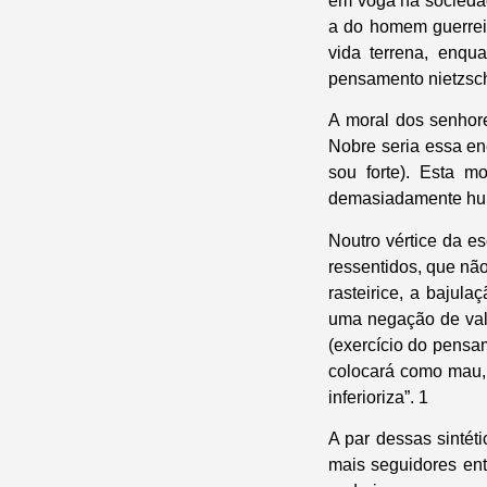
em voga na sociedad
a do homem guerreir
vida terrena, enqu
pensamento nietzsch
A moral dos senhore
Nobre seria essa en
sou forte). Esta mo
demasiadamente hum
Noutro vértice da e
ressentidos, que nã
rasteirice, a bajula
uma negação de val
(exercício do pensa
colocará como mau, 
inferioriza”. 1
A par dessas sintét
mais seguidores en