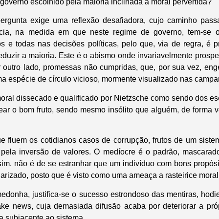
governo escolhido pela maioria inclinada a moral pervertida?
pergunta exige uma reflexão desafiadora, cujo caminho pass
cia, na medida em que neste regime de governo, tem-se 
os e todas nas decisões políticas, pelo que, via de regra, é p
eduzir a maioria. Este é o abismo onde invariavelmente prospe
r outro lado, promessas não cumpridas, que, por sua vez, en
ma espécie de círculo vicioso, mormente visualizado nas campan
oral dissecado e qualificado por Nietzsche como sendo dos escr
r o bom fruto, sendo mesmo insólito que alguém, de forma v
e fluem os cotidianos casos de corrupção, frutos de um sist
 pela inversão de valores. O medíocre é o padrão, mascarado
sim, não é de se estranhar que um indivíduo com bons propós
larizado, posto que é visto como uma ameaça a rasteirice mora
edonha, justifica-se o sucesso estrondoso das mentiras, hod
ake news, cuja demasiada difusão acaba por deteriorar a pr
ra subjacente ao sistema.