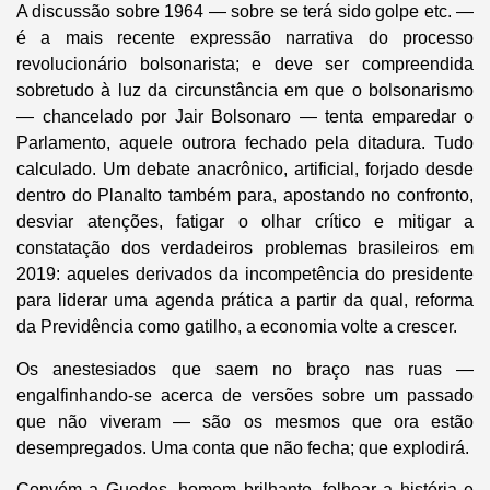
A discussão sobre 1964 — sobre se terá sido golpe etc. —
é a mais recente expressão narrativa do processo
revolucionário bolsonarista; e deve ser compreendida
sobretudo à luz da circunstância em que o bolsonarismo
— chancelado por Jair Bolsonaro — tenta emparedar o
Parlamento, aquele outrora fechado pela ditadura. Tudo
calculado. Um debate anacrônico, artificial, forjado desde
dentro do Planalto também para, apostando no confronto,
desviar atenções, fatigar o olhar crítico e mitigar a
constatação dos verdadeiros problemas brasileiros em
2019: aqueles derivados da incompetência do presidente
para liderar uma agenda prática a partir da qual, reforma
da Previdência como gatilho, a economia volte a crescer.
Os anestesiados que saem no braço nas ruas —
engalfinhando-se acerca de versões sobre um passado
que não viveram — são os mesmos que ora estão
desempregados. Uma conta que não fecha; que explodirá.
Convém a Guedes, homem brilhante, folhear a história e