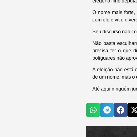
eleger o filho deput
O nome mais forte,
com ele e vice e ver
Seu discurso não co
Não basta esculhamb
precisa ter o que 
potiguares não apro
A eleição não está 
de um nome, mas o d
Até aqui ninguém ju