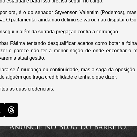
ado estadual e para isso precisa seguir no cargo.
 por ora, é o do senador Styvenson Valentim (Podemos), ma
sa. O parlamentar ainda não definiu se vai ou não disputar o Go
nsegui ir além da surrada pregação contra a corrupção.
ar Fátima tentando desqualificar acertos como botar a folh
dizer e parece não ter a menor noção de onde encontrar o 
varem a atual gestão.
clara se é mudança ou continuidade, mas a saga da oposição
e alguém que traga credibilidade e tenha o que dizer.
ntou as duas credenciais.