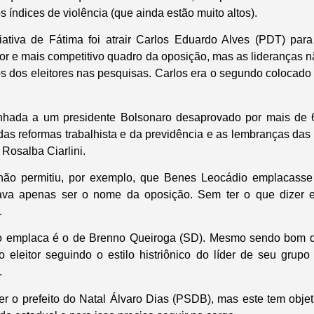
s índices de violência (que ainda estão muito altos).
ciativa de Fátima foi atrair Carlos Eduardo Alves (PDT) par
hor e mais competitivo quadro da oposição, mas as lideranças
s dos eleitores nas pesquisas. Carlos era o segundo colocado
inhada a um presidente Bolsonaro desaprovado por mais de 
das reformas trabalhista e da previdência e as lembranças das
Rosalba Ciarlini.
não permitiu, por exemplo, que Benes Leocádio emplacass
va apenas ser o nome da oposição. Sem ter o que dizer e
.
 emplaca é o de Brenno Queiroga (SD). Mesmo sendo bom de
 eleitor seguindo o estilo histriônico do líder de seu grupo 
.
er o prefeito do Natal Álvaro Dias (PSDB), mas este tem obje