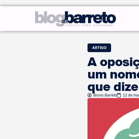
ARTIGO
A oposi
um nome,
que dize
Bruno Barreto
12 de ma