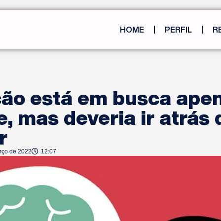
HOME
PERFIL
R
ção está em busca ape
 mas deveria ir atrás d
r
rço de 2022
12:07