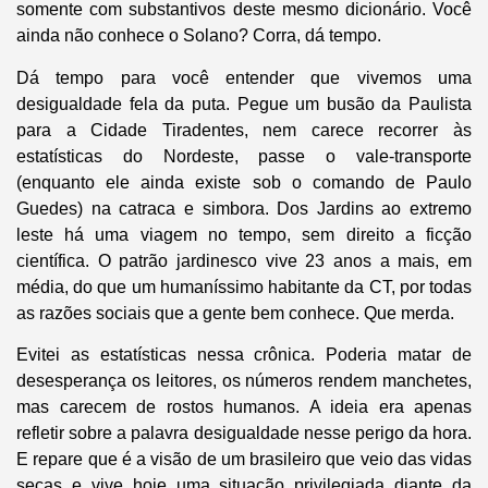
somente com substantivos deste mesmo dicionário. Você
ainda não conhece o Solano? Corra, dá tempo.
Dá tempo para você entender que vivemos uma
desigualdade fela da puta. Pegue um busão da Paulista
para a Cidade Tiradentes, nem carece recorrer às
estatísticas do Nordeste, passe o vale-transporte
(enquanto ele ainda existe sob o comando de Paulo
Guedes) na catraca e simbora. Dos Jardins ao extremo
leste há uma viagem no tempo, sem direito a ficção
científica. O patrão jardinesco vive 23 anos a mais, em
média, do que um humaníssimo habitante da CT, por todas
as razões sociais que a gente bem conhece. Que merda.
Evitei as estatísticas nessa crônica. Poderia matar de
desesperança os leitores, os números rendem manchetes,
mas carecem de rostos humanos. A ideia era apenas
refletir sobre a palavra desigualdade nesse perigo da hora.
E repare que é a visão de um brasileiro que veio das vidas
secas e vive hoje uma situação privilegiada diante da