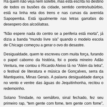
Há quem não veja nem soletre, mas está escrita no destino
de todos os busões da cidade, sentido centro/subúrbio,
está na linha reta dos trens e nas curvas da avenida
Sapopemba. Está igualmente nas letras garrafais do
desespero dos alcoólatras.
“Não espere nada do centro se a periferia está morta”, já
dizia a banda “mundo livre s/a” quando o modelo escola
de Chicago começou a gerar o ovo do desastre.
Desigualdade, quem te escreveu com muita força, furando
o papel caborno da história, foi o poeta mineiro Adão
Ventura, me contou o Ricardo Aleixo lá no “Além da letra”,
o festival de literatura e música de Gonçalves, serra da
Mantiqueira, Minas Gerais. A palavra desigualdade dança
no vento e ventre das águas do Jequitinhonha, recitou o
redemoinho.
Solano Trindade, no semáforo, sinal fechado, fez seu
primeiro rap, “tem gente com fome, tem gente com fome”,