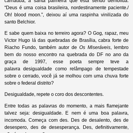
carnaúba, a santa palmeira que está sendo demolida.
“Deus é uma coisa brasileira, nordestinamente paciente./
Oh! blood moon.”, deixou aí uma raspinha vinilizada do
santo Belchior.
E sabe quem baixa no terreiro agora? O Gog, rapaz, meu
Victor Hugo lá das quebradas de Brasília, cabra forte de
Riacho Fundo, também autor de
Os Miseráveis
, lembro
bem do nosso encontro na quebrada do DF no ano da
graça de 1997, esse poeta sempre teve a
palavra desigualdade como relâmpago de tempestade
sobre o cerrado, você já se molhou com uma chuva forte
sobre o federal distrito?
Desigualdade, repete o coro dos descontentes.
Entre todas as palavras do momento, a mais flamejante
talvez seja: desigualdade. E nem é uma boa palavra,
incomoda. Começa com des. Des de desalento, des de
desespero, des de desesperança. Des, definitivamente,