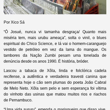
Por Xico Sá
“Ô Josué, nunca vi tamanha desgraça/ Quanto mais
miséria tem, mais urubu ameaça”, solta o vinil, o blues
espiritual do Chico Science, e lá vai o homem-caranguejo
vestido de petróleo em vez da lama do mangue. Os
tambores da Nação Zumbi pesam uma tonelada de
denúncia desde os anos 1990. É história, bróder.
Lascou a tabaca de Xôla, linda e folclórica cadela
recifense, a autêntica e verdadeira travesti canina que
representa hoje o cão sem plumas do poeta João Cabral
de Melo Neto. Xôla sem pelo e sem esperança foi vítima
do vinhoto das usinas que matou muitos rios e riachos
de Pernambuco.
“Uma vida sururu”, emenda o marisqueiro que disso vive,