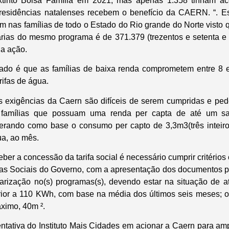
tinto Bolsa Família em 2021, mas apenas 1.358 tinham aces
esidências natalenses recebem o benefício da CAERN. “. E
m nas famílias de todo o Estado do Rio grande do Norte visto q
iárias do mesmo programa é de 371.379 (trezentos e setenta e 
 a ação.
ado é que as famílias de baixa renda comprometem entre 8
rifas de água.
s exigências da Caern são difíceis de serem cumpridas e ped
e famílias que possuam uma renda per capta de até um sa
derando como base o consumo per capto de 3,3m3(três inteiro
ua, ao mês.
ber a concessão da tarifa social é necessário cumprir critério
s Sociais do Governo, com a apresentação dos documentos 
larização no(s) programas(s), devendo estar na situação de a
ferior a 110 KWh, com base na média dos últimos seis meses; o
áximo, 40m ².
tativa do Instituto Mais Cidades em acionar a Caern para ampli