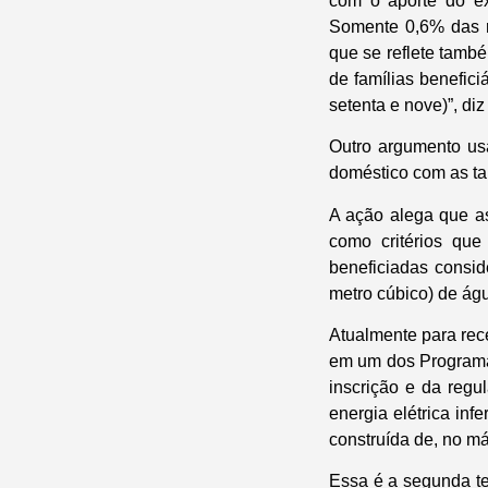
com o aporte do ex
Somente 0,6% das r
que se reflete també
de famílias benefic
setenta e nove)”, diz
Outro argumento us
doméstico com as ta
A ação alega que a
como critérios qu
beneficiadas consi
metro cúbico) de ág
Atualmente para rece
em um dos Programa
inscrição e da regu
energia elétrica in
construída de, no m
Essa é a segunda ten