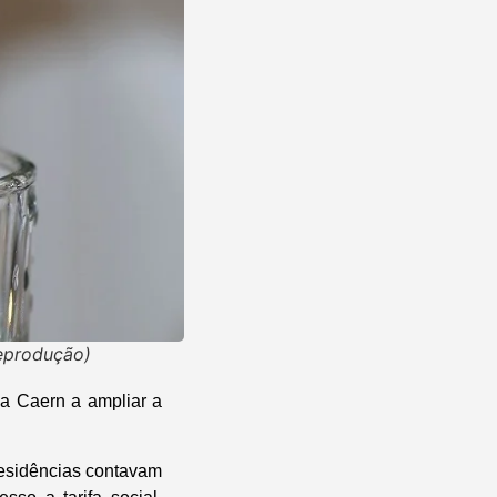
reprodução)
 a Caern a ampliar a
esidências contavam