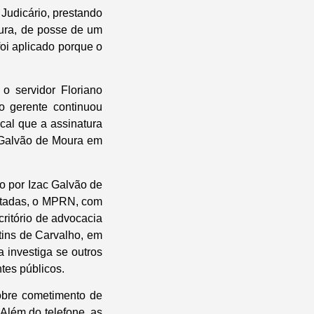
 Judicário, prestando
oura, de posse de um
foi aplicado porque o
o servidor Floriano
o gerente continuou
cal que a assinatura
c Galvão de Moura em
o por Izac Galvão de
antadas, o MPRN, com
ritório de advocacia
ins de Carvalho, em
 investiga se outros
tes públicos.
bre cometimento de
 Além do telefone, as