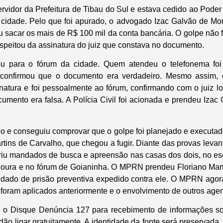
ervidor da Prefeitura de Tibau do Sul e estava cedido ao Poder
 cidade. Pelo que foi apurado, o advogado Izac Galvão de M
tou sacar os mais de R$ 100 mil da conta bancária. O golpe não 
speitou da assinatura do juiz que constava no documento.
ou para o fórum da cidade. Quem atendeu o telefonema foi 
 confirmou que o documento era verdadeiro. Mesmo assim, 
natura e foi pessoalmente ao fórum, confirmando com o juiz lo
umento era falsa. A Polícia Civil foi acionada e prendeu Iza
 e conseguiu comprovar que o golpe foi planejado e executad
rtins de Carvalho, que chegou a fugir. Diante das provas lev
priu mandados de busca e apreensão nas casas dos dois, no esc
Moura e no fórum de Goianinha. O MPRN prendeu Floriano Mart
ado de prisão preventiva expedido contra ele. O MPRN agora
foram aplicados anteriormente e o envolvimento de outros agen
o Disque Denúncia 127 para recebimento de informações so
dão ligar gratuitamente. A identidade da fonte será preservada.