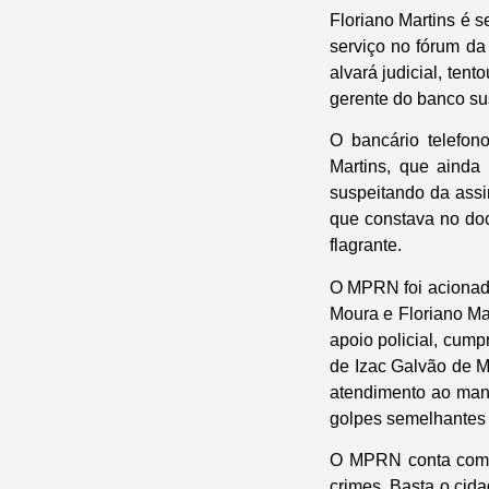
Floriano Martins é s
serviço no fórum da
alvará judicial, ten
gerente do banco su
O bancário telefon
Martins, que ainda
suspeitando da assi
que constava no doc
flagrante.
O MPRN foi acionado
Moura e Floriano Ma
apoio policial, cum
de Izac Galvão de 
atendimento ao mand
golpes semelhantes 
O MPRN conta com 
crimes. Basta o cida