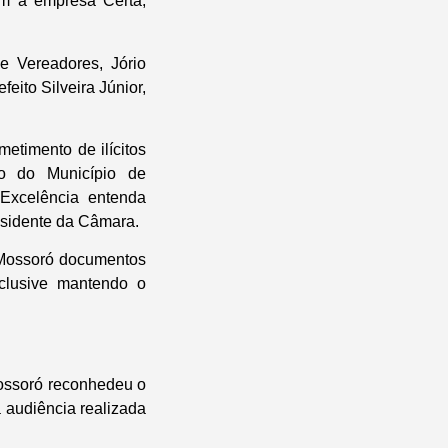
om a empresa Certa,
 Vereadores, Jório
eito Silveira Júnior,
etimento de ilícitos
ito do Município de
 Excelência entenda
esidente da Câmara.
 Mossoró documentos
nclusive mantendo o
Mossoró reconhedeu o
 audiência realizada