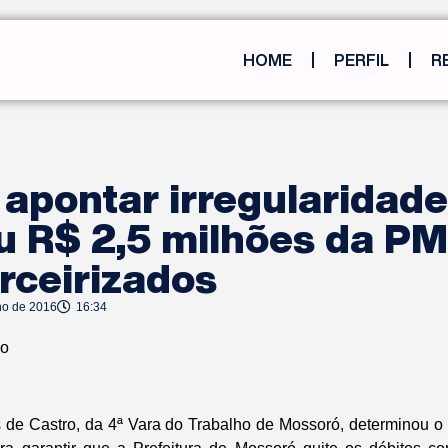
HOME
PERFIL
R
apontar irregularidades
u R$ 2,5 milhões da P
rceirizados
ho de 2016
16:34
ão
s de Castro, da 4ª Vara do Trabalho de Mossoró, determinou o 