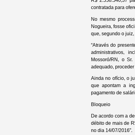
R$ 2.558.540,37 pa
contratada para ofer
No mesmo processo
Nogueira, fosse ofic
que, segundo o juiz,
“Através do present
administrativos, i
Mossoró/RN, o Sr. 
adequado, proceder 
Ainda no ofício, o
que apontam a inge
pagamento de salári
Bloqueio
De acordo com a dec
débito de mais de R
no dia 14/07/2016”.