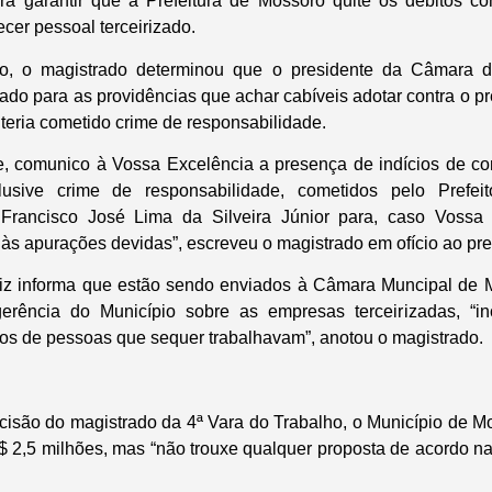
ra garantir que a Prefeitura de Mossoró quite os débitos c
ecer pessoal terceirizado.
, o magistrado determinou que o presidente da Câmara de
iado para as providências que achar cabíveis adotar contra o pref
 teria cometido crime de responsabilidade.
e, comunico à Vossa Excelência a presença de indícios de com
nclusive crime de responsabilidade, cometidos pelo Prefe
Francisco José Lima da Silveira Júnior para, caso Vossa
às apurações devidas”, escreveu o magistrado em ofício ao pr
 juiz informa que estão sendo enviados à Câmara Muncipal de
rência do Município sobre as empresas terceirizadas, “i
os de pessoas que sequer trabalhavam”, anotou o magistrado.
isão do magistrado da 4ª Vara do Trabalho, o Município de 
$ 2,5 milhões, mas “não trouxe qualquer proposta de acordo na