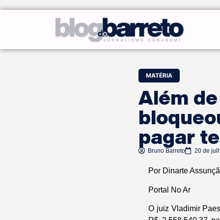
MATÉRIA
Além de 
bloqueo
pagar te
Bruno Barreto
20 de jul
Por
Dinarte Assunç
Portal No Ar
O juiz Vladimir Pae