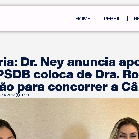
HOME
PERFIL
R
ia: Dr. Ney anuncia apo
PSDB coloca de Dra. Ro
ção para concorrer a C
o de 2024
14:31