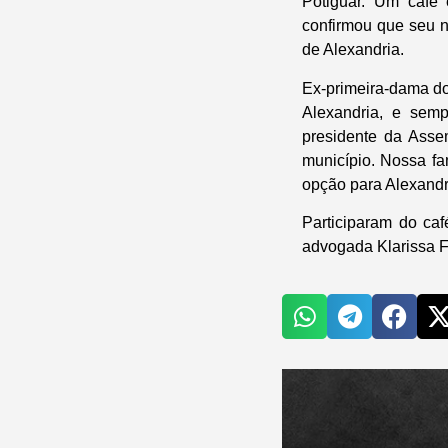
Potiguar. Um café
confirmou que seu 
de Alexandria.
Ex-primeira-dama do
Alexandria, e sem
presidente da Asse
município. Nossa fa
opção para Alexandri
Participaram do ca
advogada Klarissa F