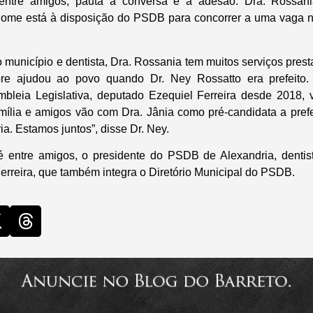
 entre amigos, pauta a conversa e a adesão. Dra. Rossan
nome está à disposição do PSDB para concorrer a uma vaga 
 município e dentista, Dra. Rossania tem muitos serviços pres
pre ajudou ao povo quando Dr. Ney Rossatto era prefeito.
mbleia Legislativa, deputado Ezequiel Ferreira desde 2018,
mília e amigos vão com Dra. Jânia como pré-candidata a prefe
a. Estamos juntos”, disse Dr. Ney.
fé entre amigos, o presidente do PSDB de Alexandria, dentis
erreira, que também integra o Diretório Municipal do PSDB.