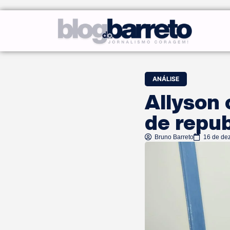
ANÁLISE
Allyson 
de repu
Bruno Barreto
16 de de