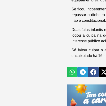
equipamento vai que
Se ficou incoerente
repassar o dinheiro
não é constitucional.
Duas falas infantis 
jogou a culpa na go
interesse público ac
Só faltou culpar o
encaixotado há 16 