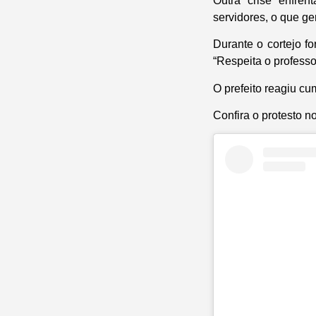
Outra crise enfren
servidores, o que g
Durante o cortejo f
“Respeita o professor
O prefeito reagiu c
Confira o protesto n