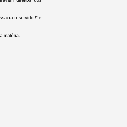
iravam direitos dos
sacra o servidor!” e
a matéria.