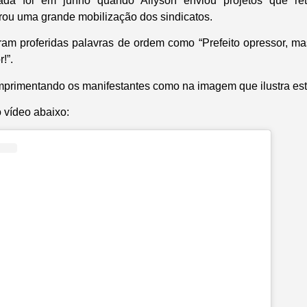
tada foi em junho quando Allyson enviou projetos que ret
erou uma grande mobilização dos sindicatos.
oram proferidas palavras de ordem como “Prefeito opressor, mas
!”.
umprimentando os manifestantes como na imagem que ilustra est
o vídeo abaixo: