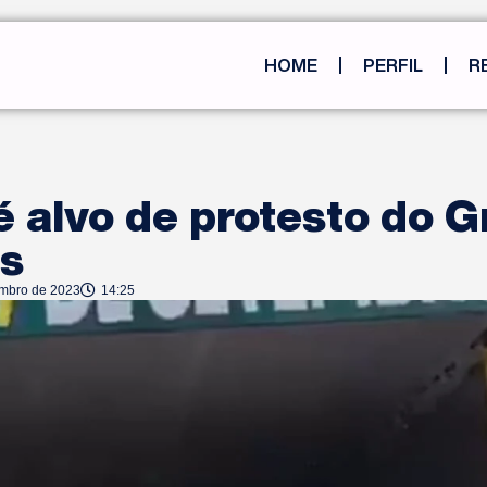
HOME
PERFIL
R
é alvo de protesto do G
os
embro de 2023
14:25