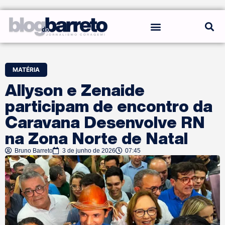
REGRAS DO BLOG
MATÉRIA
Allyson e Zenaide
participam de encontro da
Caravana Desenvolve RN
na Zona Norte de Natal
Bruno Barreto
3 de junho de 2026
07:45