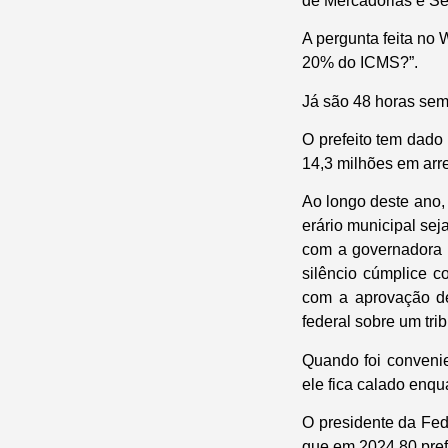
de Mercadorias e Se
A pergunta feita no 
20% do ICMS?”.
Já são 48 horas sem
O prefeito tem dado
14,3 milhões em arr
Ao longo deste ano,
erário municipal sej
com a governadora 
silêncio cúmplice c
com a aprovação de
federal sobre um trib
Quando foi convenien
ele fica calado enqu
O presidente da Fe
que em 2024 80 pref