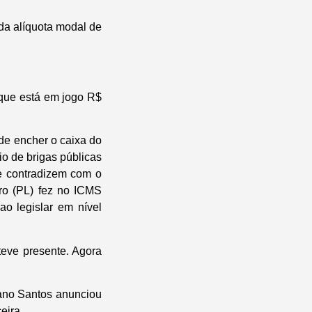
 da alíquota modal de
 que está em jogo R$
de encher o caixa do
io de brigas públicas
e contradizem com o
aro (PL) fez no ICMS
o legislar em nível
steve presente. Agora
ano Santos anunciou
eira.