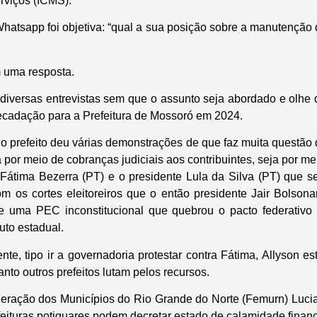
rviços (ICMS).
Whatsapp foi objetiva: “qual a sua posição sobre a manutenção
 uma resposta.
 diversas entrevistas sem que o assunto seja abordado e olhe
ecadação para a Prefeitura de Mossoró em 2024.
 o prefeito deu várias demonstrações de que faz muita questão 
a por meio de cobranças judiciais aos contribuintes, seja por me
Fátima Bezerra (PT) e o presidente Lula da Silva (PT) que s
om os cortes eleitoreiros que o então presidente Jair Bolson
 uma PEC inconstitucional que quebrou o pacto federativo a
uto estadual.
te, tipo ir a governadoria protestar contra Fátima, Allyson e
anto outros prefeitos lutam pelos recursos.
deração dos Municípios do Rio Grande do Norte (Femurn) Luci
eituras potiguares podem decretar estado de calamidade financ