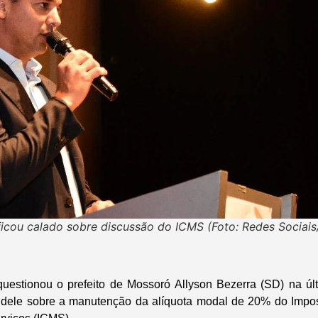
ficou calado sobre discussão do ICMS (Foto: Redes Sociais
questionou o prefeito de Mossoró Allyson Bezerra (SD) na úl
o dele sobre a manutenção da alíquota modal de 20% do Impos