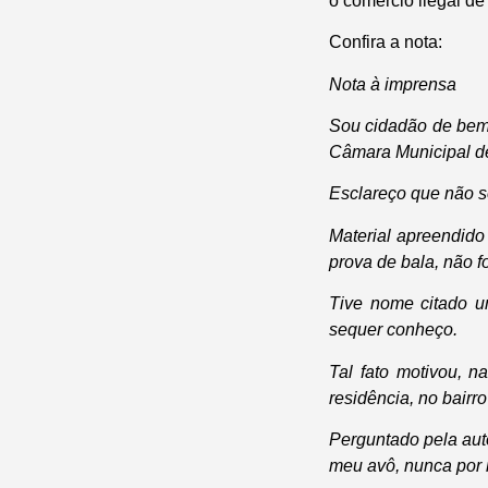
o comércio ilegal d
Confira a nota:
Nota à imprensa
Sou cidadão de bem,
Câmara Municipal d
Esclareço que não s
Material apreendido 
prova de bala, não 
Tive nome citado um
sequer conheço.
Tal fato motivou, 
residência, no bairr
Perguntado pela auto
meu avô, nunca por