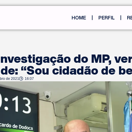
HOME
PERFIL
R
investigação do MP, ve
nde: “Sou cidadão de b
ubro de 2021
16:07