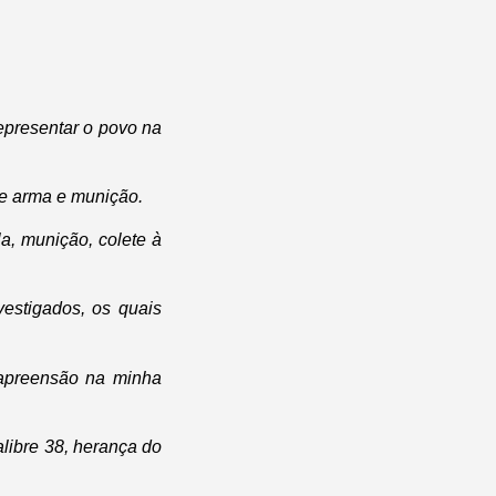
epresentar o povo na
de arma e munição.
la, munição, colete à
vestigados, os quais
 apreensão na minha
alibre 38, herança do