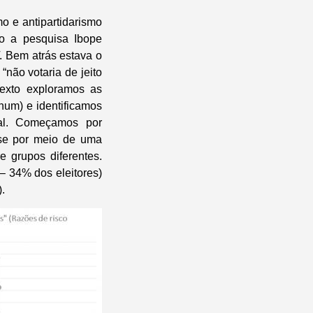
o e antipartidarismo
do a pesquisa Ibope
. Bem atrás estava o
não votaria de jeito
xto exploramos as
nhum) e identificamos
cial. Começamos por
lise por meio de uma
e grupos diferentes.
– 34% dos eleitores)
.