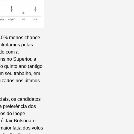
m 40% menos chance
ontrolamos pelas
rdo com a
Ensino Superior, a
o quinto ano (antigo
m seu trabalho, em
rizados nos últimos
iais, os candidatos
 preferência dos
dos do Ibope
é Jair Bolsonaro
aior fatia dos votos