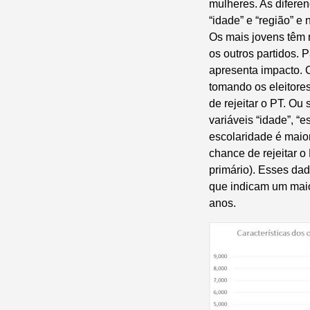
mulheres. As diferen
“idade” e “região” e
Os mais jovens têm m
os outros partidos. 
apresenta impacto. C
tomando os eleitore
de rejeitar o PT. Ou
variáveis “idade”, “
escolaridade é maior
chance de rejeitar o
primário). Esses da
que indicam um maior
anos.