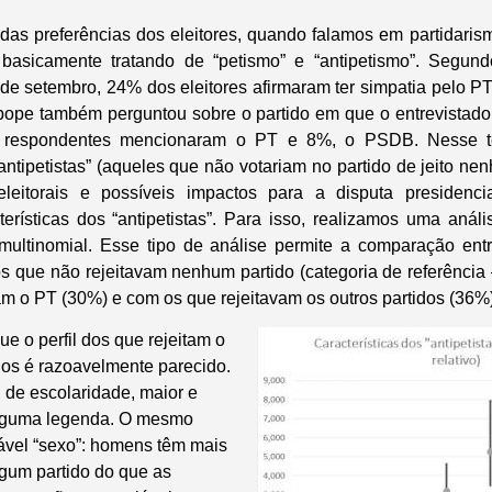
 das preferências dos eleitores, quando falamos em partidarism
 basicamente tratando de “petismo” e “antipetismo”. Segun
 de setembro, 24% dos eleitores afirmaram ter simpatia pelo PT
pe também perguntou sobre o partido em que o entrevistado “
 respondentes mencionaram o PT e 8%, o PSDB. Nesse te
“antipetistas” (aqueles que não votariam no partido de jeito ne
eleitorais e possíveis impactos para a disputa presiden
terísticas dos “antipetistas”. Para isso, realizamos uma aná
 multinomial. Esse tipo de análise permite a comparação entr
 que não rejeitavam nenhum partido (categoria de referência 
am o PT (30%) e com os que rejeitavam os outros partidos (36%)
e o perfil dos que rejeitam o
dos é razoavelmente parecido.
 de escolaridade, maior e
alguma legenda. O mesmo
ável “sexo”: homens têm mais
lgum partido do que as