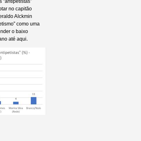
 “antipetistas”
otar no capitão
eraldo Alckmin
petismo” como uma
tender o baixo
no até aqui.