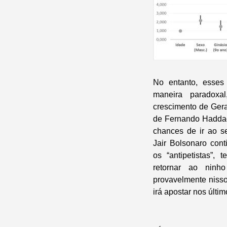
No entanto, esse
maneira paradoxa
crescimento de Gera
de Fernando Haddad
chances de ir ao s
Jair Bolsonaro cont
os “antipetistas”,
retornar ao ninh
provavelmente nisso
irá apostar nos últi