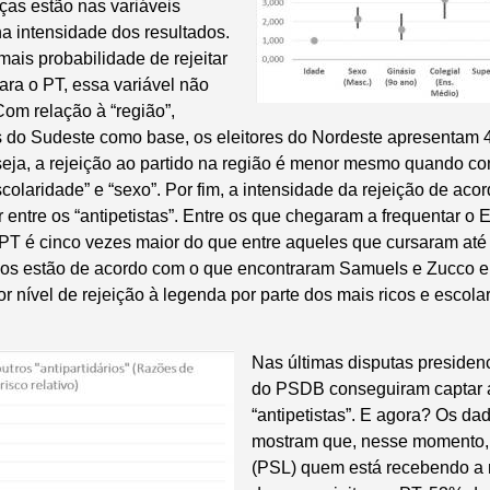
ças estão nas variáveis
 na intensidade dos resultados.
ais probabilidade de rejeitar
Para o PT, essa variável não
om relação à “região”,
s do Sudeste como base, os eleitores do Nordeste apresenta
 seja, a rejeição ao partido na região é menor mesmo quando c
escolaridade” e “sexo”. Por fim, a intensidade da rejeição de aco
 entre os “antipetistas”. Entre os que chegaram a frequentar o 
 PT é cinco vezes maior do que entre aqueles que cursaram até 
dos estão de acordo com o que encontraram Samuels e Zucco e
 nível de rejeição à legenda por parte dos mais ricos e escola
Nas últimas disputas presidenc
do PSDB conseguiram captar a
“antipetistas”. E agora? Os da
mostram que, nesse momento, 
(PSL) quem está recebendo a m