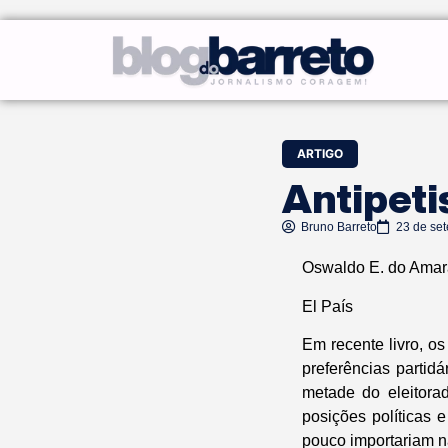
ARTIGO
Antipeti
Bruno Barreto
23 de se
Oswaldo E. do Amar
El País
Em recente livro, o
preferências partid
metade do eleitorad
posições políticas 
pouco importariam na