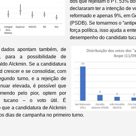
dos que rejeitam o PT. 53% dos
declararam ter a intenção de v
reformado e apenas 9%, em G
(PSDB). Se tomarmos o “anti
força política, isso ajuda a en
desempenho do candidato tuca
s dados apontam também, de
l, para a possibilidade de
ldo Alckmin. Se a candidatura
 crescer e se consolidar, com
egundo turno, e a rejeição de
inuar elevada, é possível que
 temendo pelo pior, optem por
o tucano – o voto útil. É
 que a candidatura de Alckmin
mos dias de campanha no primeiro turno.