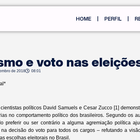
HOME
PERFIL
R
smo e voto nas eleiçõe
tembro de 2018
08:01
al*
s cientistas políticos David Samuels e Cesar Zucco [1] demons
árias no comportamento político dos brasileiros. Segundo os au
o preferir ou ser contrário a alguma agremiação política a
e na decisão do voto para todos os cargos – refutando a visã
s escolhas eleitorais no Brasil.