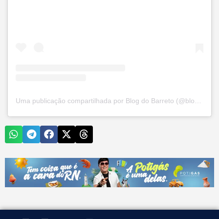
Uma publicação compartilhada por Blog do Barreto (@blogdobarreto)