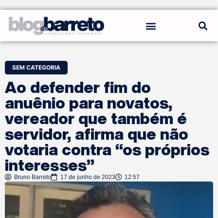
REGRAS DO BLOG
SEM CATEGORIA
Ao defender fim do
anuênio para novatos,
vereador que também é
servidor, afirma que não
votaria contra “os próprios
interesses”
Bruno Barreto
17 de junho de 2023
12:57