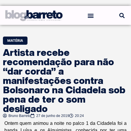
REGRAS DO BLOG
MATÉRIA
Artista recebe
recomendação para não
“dar corda” a
manifestações contra
Bolsonaro na Cidadela sob
pena de ter o som
desligado
Bruno Barreto
27 de junho de 2019
20:24
Ontem quem animou a noite no palco 1 da Cidadela foi a
banda Luísa e os Alquimistas, conhecida por ter uma