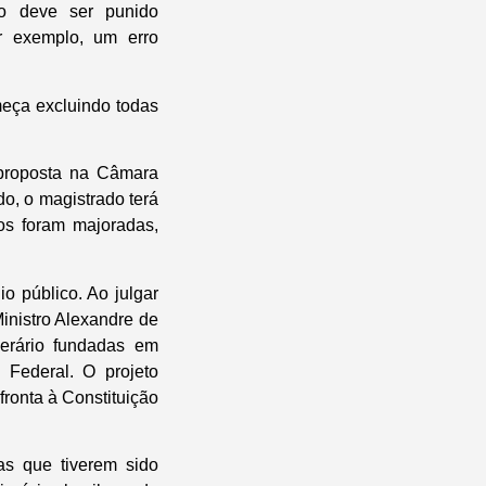
o deve ser punido
r exemplo, um erro
meça excluindo todas
 proposta na Câmara
o, o magistrado terá
cos foram majoradas,
io público. Ao julgar
inistro Alexandre de
 erário fundadas em
 Federal. O projeto
fronta à Constituição
as que tiverem sido