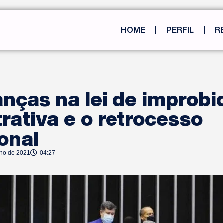
HOME
PERFIL
R
nças na lei de improbi
rativa e o retrocesso
ional
nho de 2021
04:27