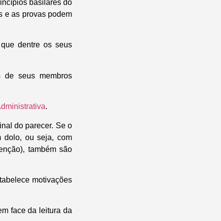
incípios basilares do
as e as provas podem
que dentre os seus
s de seus membros
dministrativa
.
inal do parecer. Se o
 dolo, ou seja, com
ntenção), também são
estabelece motivações
m face da leitura da