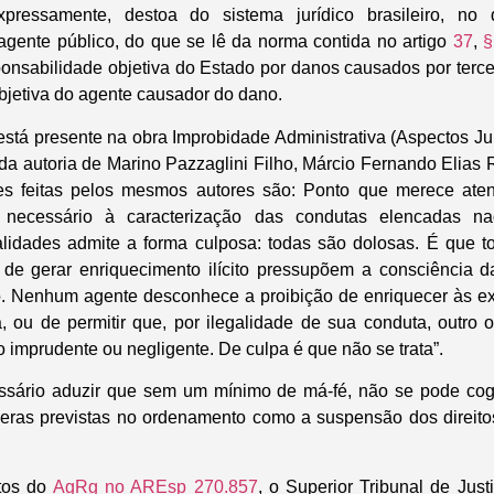
xpressamente, destoa do sistema jurídico brasileiro, no 
agente público, do que se lê da norma contida no artigo
37
,
§
onsabilidade objetiva do Estado por danos causados por terce
bjetiva do agente causador do dano.
stá presente na obra Improbidade Administrativa (Aspectos Ju
 da autoria de Marino Pazzaglini Filho, Márcio Fernando Elias
ões feitas pelos mesmos autores são: Ponto que merece aten
 necessário à caracterização das condutas elencadas naq
dades admite a forma culposa: todas são dolosas. É que t
 de gerar enriquecimento ilícito pressupõem a consciência da
o. Nenhum agente desconhece a proibição de enriquecer às e
a, ou de permitir que, por ilegalidade de sua conduta, outro o
to imprudente ou negligente. De culpa é que não se trata”.
essário aduzir que sem um mínimo de má-fé, não se pode cogi
eras previstas no ordenamento como a suspensão dos direitos
tos do
AgRg no AREsp 270.857
, o Superior Tribunal de Jus