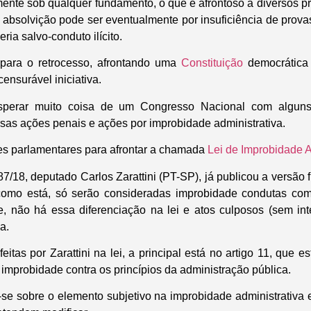
ente sob qualquer fundamento, o que é afrontoso a diversos pr
 a absolvição pode ser eventualmente por insuficiência de prov
ria salvo-conduto ilícito.
para o retrocesso, afrontando uma
Constituição
democrática 
censurável iniciativa.
sperar muito coisa de um Congresso Nacional com algun
sas ações penais e ações por improbidade administrativa.
s parlamentares para afrontar a chamada
Lei de Improbidade A
87/18, deputado Carlos Zarattini (PT-SP), já publicou a versão f
 como está, só serão consideradas improbidade condutas com
e, não há essa diferenciação na lei e atos culposos (sem i
a.
itas por Zarattini na lei, a principal está no artigo 11, que 
improbidade contra os princípios da administração pública.
-se sobre o elemento subjetivo na improbidade administrativa e