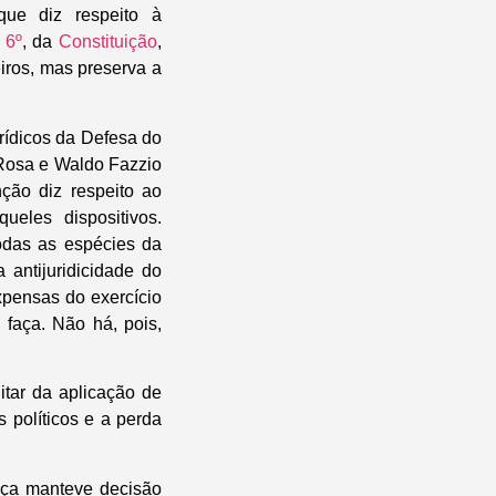
que diz respeito à
 6º
, da
Constituição
,
iros, mas preserva a
rídicos da Defesa do
 Rosa e Waldo Fazzio
ção diz respeito ao
ueles dispositivos.
odas as espécies da
 antijuridicidade do
xpensas do exercício
 faça. Não há, pois,
tar da aplicação de
 políticos e a perda
tiça manteve decisão