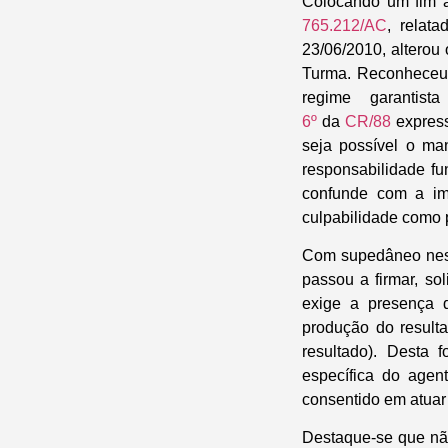
Colocando um fim à
765.212/AC
, relat
23/06/2010, alterou
Turma. Reconheceu-s
regime garantis
6º
da
CR/88
express
seja possível o ma
responsabilidade fu
confunde com a im
culpabilidade como pr
Com supedâneo ness
passou a firmar, so
exige a presença d
produção do resulta
resultado). Desta 
específica do agent
consentido em atuar
Destaque-se que não