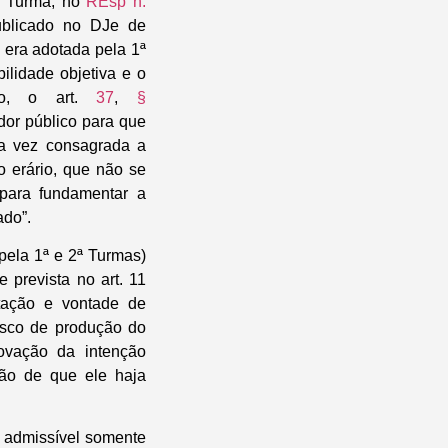
2ª Turma, no
REsp n.
ublicado no DJe de
 era adotada pela 1ª
ilidade objetiva e o
sso, o art.
37
,
§
dor público para que
ma vez consagrada a
o erário, que não se
para fundamentar a
ado”.
ela 1ª e 2ª Turmas)
 prevista no art. 11
ntação e vontade de
risco de produção do
rovação da intenção
ação de que ele haja
r admissível somente