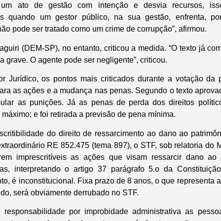
 um ato de gestão com intenção e desvia recursos, iss
s quando um gestor público, na sua gestão, enfrenta, po
 não pode ser tratado como um crime de corrupção”, afirmou.
guiri (DEM-SP), no entanto, criticou a medida. “O texto já co
a grave. O agente pode ser negligente”, criticou.
r Jurídico, os pontos mais criticados durante a votação da
para as ações e a mudança nas penas. Segundo o texto aprovad
pular as punições. Já as penas de perda dos direitos políti
máximo; e foi retirada a previsão de pena mínima.
critibilidade do direito de ressarcimento ao dano ao patrimôn
xtraordinário RE 852.475 (tema 897), o STF, sob relatoria do M
rem imprescritíveis as ações que visam ressarcir dano ao
as, interpretando o artigo 37 parágrafo 5.o da Constituição
o, é inconstitucional. Fixa prazo de 8 anos, o que representa a
ido, será obviamente derrubado no STF.
e responsabilidade por improbidade administrativa as pesso