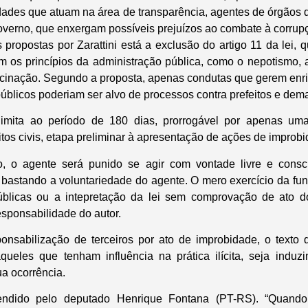
tidades que atuam na área de transparência, agentes de órgãos 
governo, que enxergam possíveis prejuízos ao combate à corrupç
s propostas por Zarattini está a exclusão do artigo 11 da lei,
m os princípios da administração pública, como o nepotismo, a
vacinação. Segundo a proposta, apenas condutas que gerem enri
públicos poderiam ser alvo de processos contra prefeitos e dema
imita ao período de 180 dias, prorrogável por apenas um
tos civis, etapa preliminar à apresentação de ações de improbi
o, o agente será punido se agir com vontade livre e consc
não bastando a voluntariedade do agente. O mero exercício da 
blicas ou a intepretação da lei sem comprovação de ato dol
sponsabilidade do autor.
onsabilização de terceiros por ato de improbidade, o texto 
queles que tenham influência na prática ilícita, seja indu
a ocorrência.
fendido pelo deputado Henrique Fontana (PT-RS). “Quando