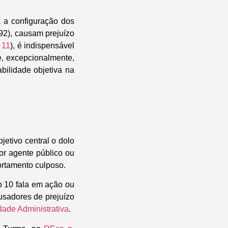
 a configuração dos
92), causam prejuízo
 11
), é indispensável
e, excepcionalmente,
bilidade objetiva na
etivo central o dolo
or agente público ou
ortamento culposo.
o 10 fala em ação ou
usadores de prejuízo
dade Administrativa
.