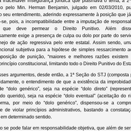
 inaceitável insegurança jurídica que plasmava o tema, a 
ado pelo Min. Herman Benjamin, julgado em 02/03/2010, p
 o seu entendimento, aderindo expressamente à posição que já
e, pois, a incompatibilidade entre a imputação de responsab
ta que deve permear o Direito Punitivo. Além di
amente exige a presença de culpa ou dolo por parte do servi
nejo de ação regressiva pelo ente estatal. Assim sendo, u
ncional subjetiva para a hipótese de simples ressarcimento a
posição de punição, “maiores e melhores razões existem 
incípio constitucional, limitando todo o Direito Punitivo do Est
es argumentos, desde então, a 1ª Seção do STJ (composta p
lidamente, o entendimento de que a existência da improbidade
e “dolo genérico”, seja na espécie “dolo direto” (represe
do querido), seja na espécie “dolo eventual” (aceitação do 
forma, por meio do “dolo genérico”, dispensou-se a comp
e de violar princípios administrativos, bastando a constat
 em determinado sentido.
 se pode falar em responsabilidade objetiva, que além de se