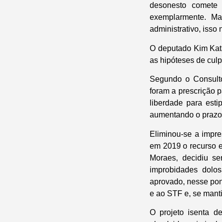
desonesto comete
exemplarmente. Ma
administrativo, isso
O deputado Kim Kata
as hipóteses de culp
Segundo o Consulto
foram a prescrição 
liberdade para esti
aumentando o prazo 
Eliminou-se a impres
em 2019 o recurso e
Moraes, decidiu se
improbidades dolos
aprovado, nesse pont
e ao STF e, se mant
O projeto isenta d