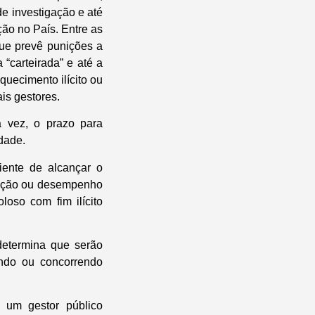
de investigação e até
ão no País. Entre as
 que prevê punições a
 “carteirada” e até a
quecimento ilícito ou
is gestores.
a vez, o prazo para
dade.
iente de alcançar o
função ou desempenho
oso com fim ilícito
determina que serão
zindo ou concorrendo
 um gestor público