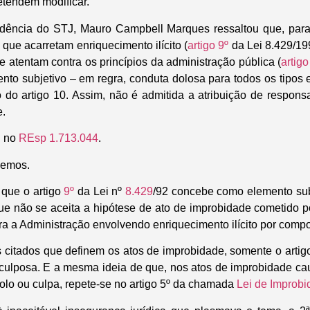
etendem modificar.
rudência do STJ, Mauro Campbell Marques ressaltou que, para
que acarretam enriquecimento ilícito (
artigo 9º
da Lei 8.429/19
 e atentam contra os princípios da administração pública (
artigo
nto subjetivo – em regra, conduta dolosa para todos os tipos 
 do artigo 10. Assim, não é admitida a atribuição de responsa
e.
u no
REsp 1.713.044
.
vemos.
 que o artigo
9º
da Lei nº
8.429
/92 concebe como elemento subj
que não se aceita a hipótese de ato de improbidade cometido p
tra a Administração envolvendo enriquecimento ilícito por comp
os citados que definem os atos de improbidade, somente o artig
 culposa
. E a mesma ideia de que, nos atos de improbidade ca
dolo ou culpa, repete-se no artigo 5º da chamada
Lei de Improbi