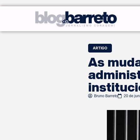
ARTIGO
As muda
administ
instituc
Bruno Barreto
20 de ju