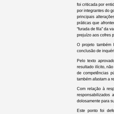
foi criticada por en
por integrantes do 
principais alteraçõe
práticas que afronte
“furada de fila” da 
prejuízo aos cofres 
O projeto também l
conclusão de inquéri
Pelo texto aprovad
resultado ilícito, 
de competências pú
também afastam a re
Com relação à resp
responsabilizados a
dolosamente para su
Este ponto foi de