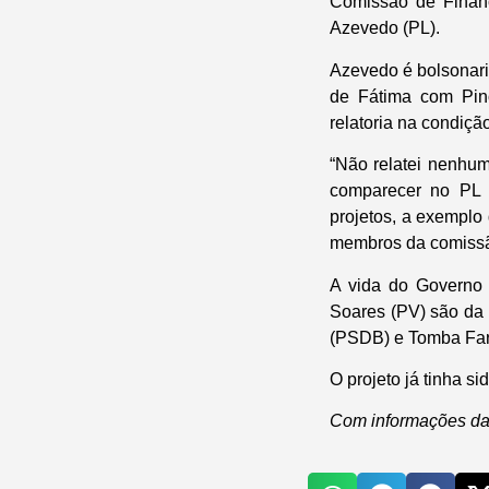
Comissão de Finanç
Azevedo (PL).
Azevedo é bolsonari
de Fátima com Pinó
relatoria na condiçã
“Não relatei nenhu
comparecer no PL 
projetos, a exemplo 
membros da comissã
A vida do Governo 
Soares (PV) são da 
(PSDB) e Tomba Fari
O projeto já tinha 
Com informações da