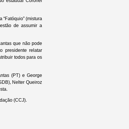
do estadual Coronel
 “Fatóquio” (mistura
uestão de assumir a
Dantas que não pode
presidente relatar
tribuir todos para os
antas (PT) e George
SDB), Nelter Queiroz
sta.
edação (CCJ).