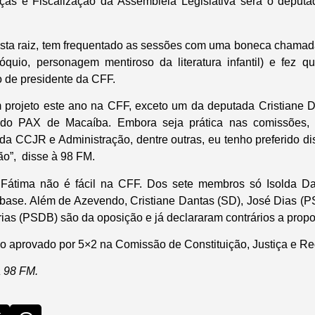
as e Fiscalização da Assembleia Legislativa será o deputa
sta raiz, tem frequentado as sessões com uma boneca chamada
quio, personagem mentiroso da literatura infantil) e fez q
o de presidente da CFF.
m projeto este ano na CFF, exceto um da deputada Cristiane 
do PAX de Macaíba. Embora seja prática nas comissões, o 
da CCJR e Administração, dentre outras, eu tenho preferido dis
o”, disse à 98 FM.
Fátima não é fácil na CFF. Dos sete membros só Isolda D
base. Além de Azevendo, Cristiane Dantas (SD), José Dias (P
as (PSDB) são da oposição e já declararam contrários a propo
sido aprovado por 5×2 na Comissão de Constituição, Justiça e R
 98 FM.