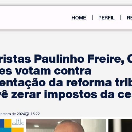
HOME
PERFIL
R
istas Paulinho Freire, 
es votam contra
ntação da reforma trib
ê zerar impostos da ce
zembro de 2024
15:22