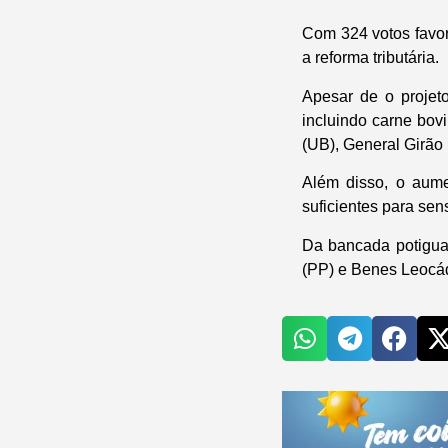
Com 324 votos favo
a reforma tributária.
Apesar de o projeto
incluindo carne bov
(UB), General Girão
Além disso, o aume
suficientes para sens
Da bancada potiguar
(PP) e Benes Leocád