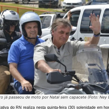
ro já passeou de moto por Natal sem capacete (Foto: Ney 
lativa do RN realiza nesta quinta-feira (30) solenidade em 