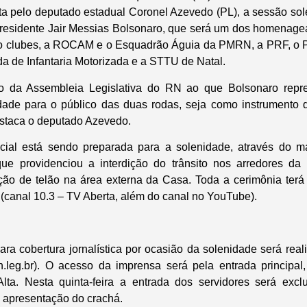
sta pelo deputado estadual Coronel Azevedo (PL), a sessão sol
-presidente Jair Messias Bolsonaro, que será um dos homenag
clubes, a ROCAM e o Esquadrão Águia da PMRN, a PRF, o Pe
da de Infantaria Motorizada e a STTU de Natal.
 da Assembleia Legislativa do RN ao que Bolsonaro repre
dade para o público das duas rodas, seja como instrumento d
destaca o deputado Azevedo.
cial está sendo preparada para a solenidade, através do 
ue providenciou a interdição do trânsito nos arredores da 
ação de telão na área externa da Casa. Toda a cerimônia terá
(canal 10.3 – TV Aberta, além do canal no YouTube).
ra cobertura jornalística por ocasião da solenidade será reali
.leg.br). O acesso da imprensa será pela entrada principal
lta. Nesta quinta-feira a entrada dos servidores será excl
 apresentação do crachá.