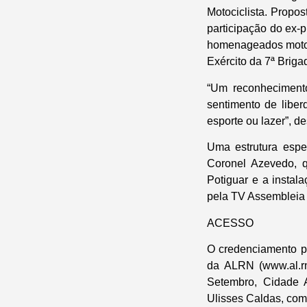
Motociclista. Propo
participação do ex
homenageados moto 
Exército da 7ª Briga
“Um reconhecimento
sentimento de liber
esporte ou lazer”, 
Uma estrutura espe
Coronel Azevedo, q
Potiguar e a instal
pela TV Assembleia 
ACESSO
O credenciamento pa
da ALRN (www.al.rn
Setembro, Cidade A
Ulisses Caldas, com