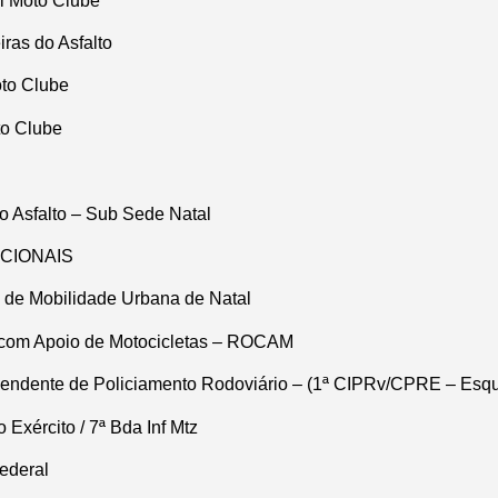
l Moto Clube
ras do Asfalto
oto Clube
o Clube
 Asfalto – Sub Sede Natal
CIONAIS
l de Mobilidade Urbana de Natal
com Apoio de Motocicletas – ROCAM
endente de Policiamento Rodoviário – (1ª CIPRv/CPRE – Esq
 Exército / 7ª Bda Inf Mtz
Federal