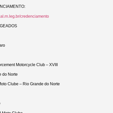
ENCIAMENTO:
.al.rn.leg.br/credenciamento
AGEADOS
aro
cement Motorcycle Club – XVIII
e do Norte
oto Clube – Rio Grande do Norte
e