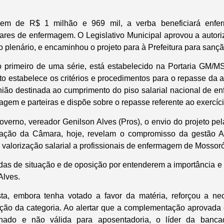
dem de R$ 1 milhão e 969 mil, a verba beneficiará enfer
ares de enfermagem. O Legislativo Municipal aprovou a autor
 plenário, e encaminhou o projeto para à Prefeitura para sanção 
o primeiro de uma série, está estabelecido na Portaria GM/M
o estabelece os critérios e procedimentos para o repasse da a
ão destinada ao cumprimento do piso salarial nacional de enf
agem e parteiras e dispõe sobre o repasse referente ao exercíc
overno, vereador Genilson Alves (Pros), o envio do projeto pel
ação da Câmara, hoje, revelam o compromisso da gestão A
 valorização salarial a profissionais de enfermagem de Mossoró
as de situação e de oposição por entenderem a importância e a
Alves.
sta, embora tenha votado a favor da matéria, reforçou a ne
ção da categoria. Ao alertar que a complementação aprovada 
nado e não válida para aposentadoria, o líder da banc