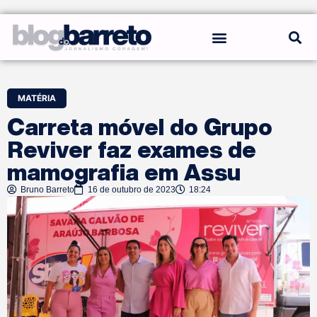
REGRAS DO BLOG
MATÉRIA
Carreta móvel do Grupo
Reviver faz exames de
mamografia em Assu
Bruno Barreto
16 de outubro de 2023
18:24