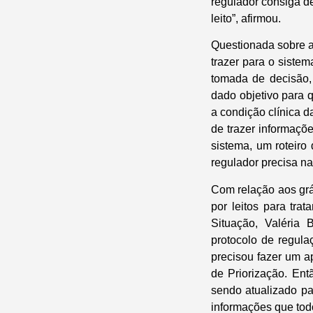
regulador consiga de
leito”, afirmou.
Questionada sobre a 
trazer para o siste
tomada de decisão, 
dado objetivo para 
a condição clínica d
de trazer informaçõ
sistema, um roteiro
regulador precisa na
Com relação aos gráf
por leitos para tr
Situação, Valéria
protocolo de regula
precisou fazer um a
de Priorização. En
sendo atualizado pa
informações que tod