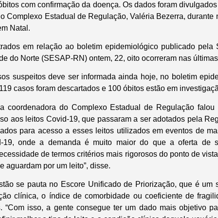
óbitos com confirmação da doença. Os dados foram divulgados n
o Complexo Estadual de Regulação, Valéria Bezerra, durante 
em Natal.
trados em relação ao boletim epidemiológico publicado pela
de do Norte (SESAP-RN) ontem, 22, oito ocorreram nas últimas
os suspeitos deve ser informada ainda hoje, no boletim epi
1.119 casos foram descartados e 100 óbitos estão em investigaç
, a coordenadora do Complexo Estadual de Regulação falou 
so aos leitos Covid-19, que passaram a ser adotados pela Reg
uados para acesso a esses leitos utilizados em eventos de ma
-19, onde a demanda é muito maior do que a oferta de ser
essidade de termos critérios mais rigorosos do ponto de vista
e aguardam por um leito”, disse.
tão se pauta no Escore Unificado de Priorização, que é um 
ação clínica, o índice de comorbidade ou coeficiente de fragil
. “Com isso, a gente consegue ter um dado mais objetivo p