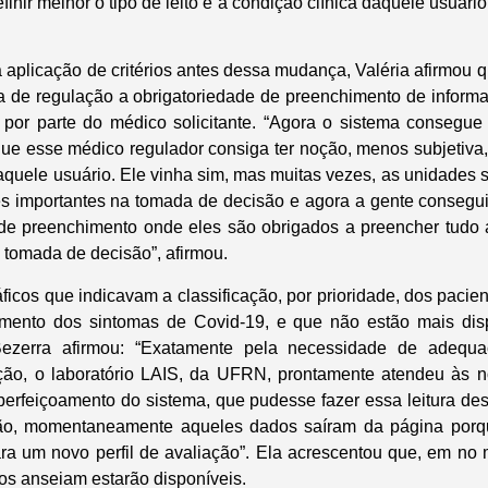
finir melhor o tipo de leito e a condição clínica daquele usuár
aplicação de critérios antes dessa mudança, Valéria afirmou q
ma de regulação a obrigatoriedade de preenchimento de inform
por parte do médico solicitante. “Agora o sistema consegue
que esse médico regulador consiga ter noção, menos subjetiva, 
aquele usuário. Ele vinha sim, mas muitas vezes, as unidades 
es importantes na tomada de decisão e agora a gente consegui
 de preenchimento onde eles são obrigados a preencher tudo
 tomada de decisão”, afirmou.
icos que indicavam a classificação, por prioridade, dos pacien
atamento dos sintomas de Covid-19, e que não estão mais dis
 Bezerra afirmou: “Exatamente pela necessidade de adequ
ção, o laboratório LAIS, da UFRN, prontamente atendeu às n
perfeiçoamento do sistema, que pudesse fazer essa leitura de
tão, momentaneamente aqueles dados saíram da página porq
ra um novo perfil de avaliação”. Ela acrescentou que, em no
os anseiam estarão disponíveis.