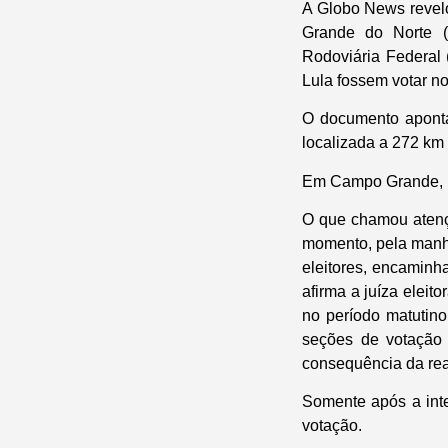
A Globo News revelou
Grande do Norte (
Rodoviária Federal 
Lula fossem votar n
O documento aponta
localizada a 272 km 
Em Campo Grande, L
O que chamou atençã
momento, pela manhã
eleitores, encaminha
afirma a juíza eleito
no período matutino
seções de votação 
consequência da rea
Somente após a inte
votação.