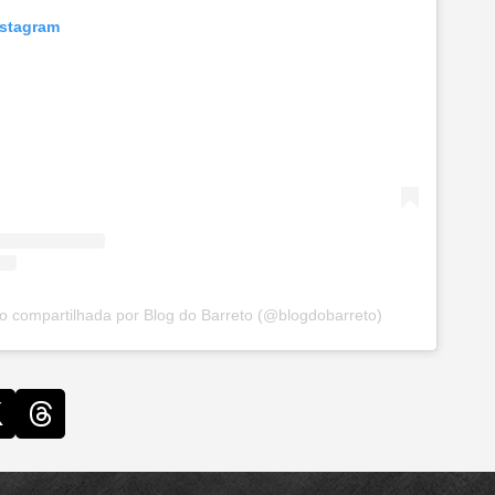
nstagram
 compartilhada por Blog do Barreto (@blogdobarreto)