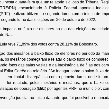
 nesta quarta-feira que um relatório sigiloso do Tribunal Regi
TRE/RN) encaminhado à Polícia Federal apontou indício
(PRF) realizou blitzen no segundo turno com o intuito de impe
o segundo turno das eleições em 30 de outubro de 2022.
 impacto no fluxo de eleitores no dia das eleições na cida
de Natal.
ula teve 71,89% dos votos contra 28,11% de Bolsonaro.
o dos mesários o baixo fluxo de eleitores no período da ma
, os mesários começaram a relatar o baixo fluxo de compareci
ndo fotos das salas vazias e da inexistência de filas nos cor
ral Erika Corrêa no relatório. “Ao indagar sobre o baixo fluxo de
 — em frontal discrepância com o primeiro turno, onde foram v
—, foi relatado, pelos mesários e mesárias, que o baixo c
lização de operação (blitz) por agentes PRF no município”, c
rvenção judicial no início da tarde que foi possível a retomad