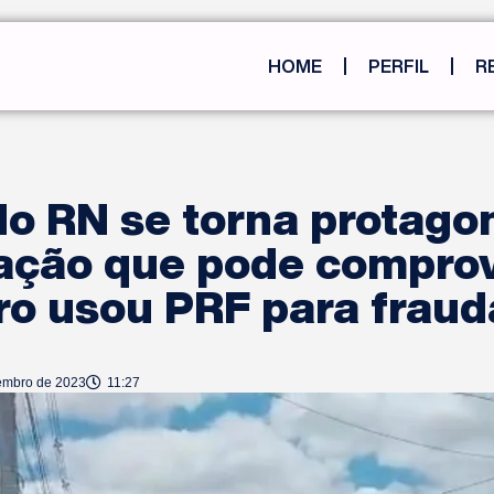
HOME
PERFIL
R
do RN se torna protago
gação que pode compro
o usou PRF para fraud
embro de 2023
11:27