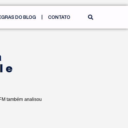
EGRAS DO BLOG
CONTATO
a
l e
6 FM também analisou