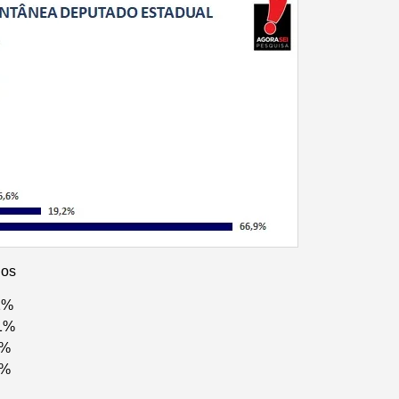
dos
1%
,1%
1%
1%