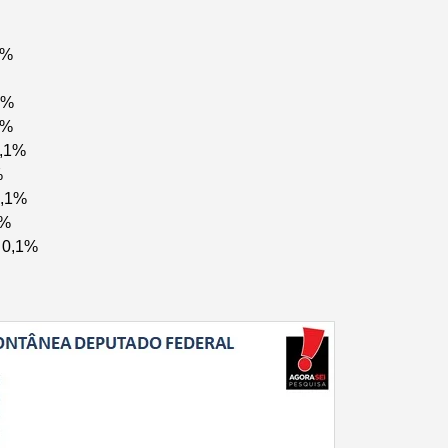
1%
1%
1%
0,1%
%
0,1%
1%
 0,1%