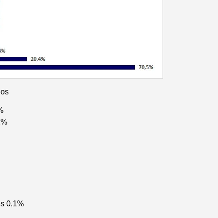
dos
%
1%
es 0,1%