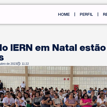
HOME
PERFIL
R
do IERN em Natal estão
s
tubro de 2023
11:22