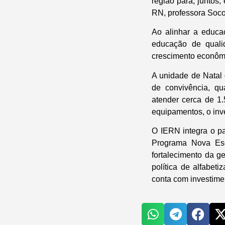
região para, juntos
RN, professora Socor
Ao alinhar a educa
educação de quali
crescimento econômi
A unidade de Natal 
de convivência, qu
atender cerca de 1
equipamentos, o inv
O IERN integra o p
Programa Nova Esc
fortalecimento da g
política de alfabe
conta com investime