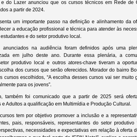
te e do Lazer anunciou que os cursos técnicos em Rede de
dos a partir de 2024.
senta um importante passo na definição e alinhamento da of
alecer a educação profissional e técnica para atender às nece
studantes e do setor produtivo local.
 anunciados na audiência foram definidos após uma plená
lizada em julho deste ano. Durante essa plenária, a comu
etor produtivo local e outros atores-chave tiveram a oportu
scolha dos cursos que serão oferecidos. Morador do bairro B
 cursos escolhidos, “A escolha desses cursos vai ser muito gr
lmente para os jovens”.
o, também foi comunicado que a partir de 2025 será ofert
e Adultos a qualificação em Multimídia e Produção Cultural.
 cursos tem por objetivo promover a inclusão e a representa
antes, pais, responsáveis, representantes do setor produtiv
erspectivas, necessidades e expectativas em relação à oferta d