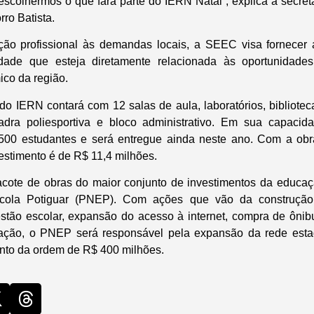
, escolhermos o que fará parte do IERN Natal”, explica a secre
ro Batista.
ção profissional às demandas locais, a SEEC visa fornecer
dade que esteja diretamente relacionada às oportunidad
co da região.
do IERN contará com 12 salas de aula, laboratórios, biblioteca
adra poliesportiva e bloco administrativo. Em sua capaci
.500 estudantes e será entregue ainda neste ano. Com a obr
estimento é de R$ 11,4 milhões.
acote de obras do maior conjunto de investimentos da educaç
ola Potiguar (PNEP). Com ações que vão da construção
estão escolar, expansão do acesso à internet, compra de ônibu
tização, o PNEP será responsável pela expansão da rede est
nto da ordem de R$ 400 milhões.