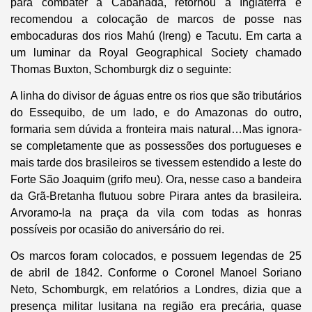
para combater a Cabanada, retornou à Inglaterra e
recomendou a colocação de marcos de posse nas
embocaduras dos rios Mahú (Ireng) e Tacutu. Em carta a
um luminar da Royal Geographical Society chamado
Thomas Buxton, Schomburgk diz o seguinte:
A linha do divisor de águas entre os rios que são tributários
do Essequibo, de um lado, e do Amazonas do outro,
formaria sem dúvida a fronteira mais natural…Mas ignora-
se completamente que as possessões dos portugueses e
mais tarde dos brasileiros se tivessem estendido a leste do
Forte São Joaquim (grifo meu). Ora, nesse caso a bandeira
da Grã-Bretanha flutuou sobre Pirara antes da brasileira.
Arvoramo-la na praça da vila com todas as honras
possíveis por ocasião do aniversário do rei.
Os marcos foram colocados, e possuem legendas de 25
de abril de 1842. Conforme o Coronel Manoel Soriano
Neto, Schomburgk, em relatórios a Londres, dizia que a
presença militar lusitana na região era precária, quase