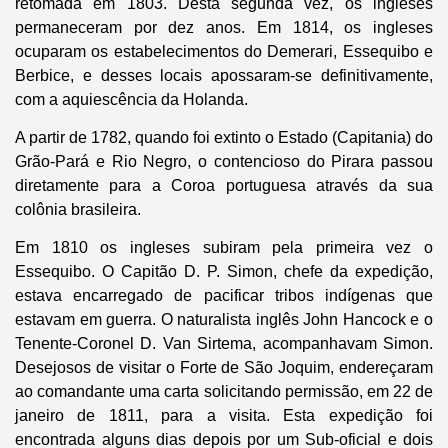
retomada em 1803. Desta segunda vez, os ingleses
permaneceram por dez anos. Em 1814, os ingleses
ocuparam os estabelecimentos do Demerari, Essequibo e
Berbice, e desses locais apossaram-se definitivamente,
com a aquiescência da Holanda.
A partir de 1782, quando foi extinto o Estado (Capitania) do
Grão-Pará e Rio Negro, o contencioso do Pirara passou
diretamente para a Coroa portuguesa através da sua
colônia brasileira.
Em 1810 os ingleses subiram pela primeira vez o
Essequibo. O Capitão D. P. Simon, chefe da expedição,
estava encarregado de pacificar tribos indígenas que
estavam em guerra. O naturalista inglês John Hancock e o
Tenente-Coronel D. Van Sirtema, acompanhavam Simon.
Desejosos de visitar o Forte de São Joquim, endereçaram
ao comandante uma carta solicitando permissão, em 22 de
janeiro de 1811, para a visita. Esta expedição foi
encontrada alguns dias depois por um Sub-oficial e dois