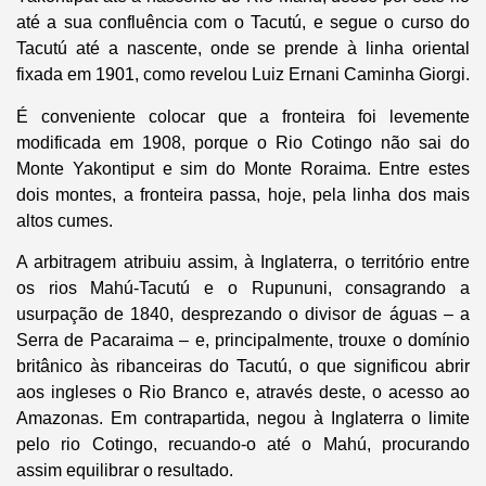
até a sua confluência com o Tacutú, e segue o curso do
Tacutú até a nascente, onde se prende à linha oriental
fixada em 1901, como revelou Luiz Ernani Caminha Giorgi.
É conveniente colocar que a fronteira foi levemente
modificada em 1908, porque o Rio Cotingo não sai do
Monte Yakontiput e sim do Monte Roraima. Entre estes
dois montes, a fronteira passa, hoje, pela linha dos mais
altos cumes.
A arbitragem atribuiu assim, à Inglaterra, o território entre
os rios Mahú-Tacutú e o Rupununi, consagrando a
usurpação de 1840, desprezando o divisor de águas – a
Serra de Pacaraima – e, principalmente, trouxe o domínio
britânico às ribanceiras do Tacutú, o que significou abrir
aos ingleses o Rio Branco e, através deste, o acesso ao
Amazonas. Em contrapartida, negou à Inglaterra o limite
pelo rio Cotingo, recuando-o até o Mahú, procurando
assim equilibrar o resultado.