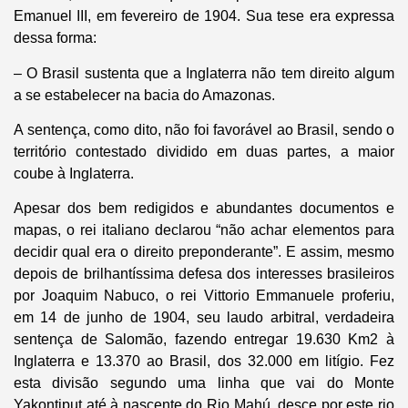
Emanuel III, em fevereiro de 1904. Sua tese era expressa
dessa forma:
– O Brasil sustenta que a Inglaterra não tem direito algum
a se estabelecer na bacia do Amazonas.
A sentença, como dito, não foi favorável ao Brasil, sendo o
território contestado dividido em duas partes, a maior
coube à Inglaterra.
Apesar dos bem redigidos e abundantes documentos e
mapas, o rei italiano declarou “não achar elementos para
decidir qual era o direito preponderante”. E assim, mesmo
depois de brilhantíssima defesa dos interesses brasileiros
por Joaquim Nabuco, o rei Vittorio Emmanuele proferiu,
em 14 de junho de 1904, seu laudo arbitral, verdadeira
sentença de Salomão, fazendo entregar 19.630 Km2 à
Inglaterra e 13.370 ao Brasil, dos 32.000 em litígio. Fez
esta divisão segundo uma linha que vai do Monte
Yakontiput até à nascente do Rio Mahú, desce por este rio