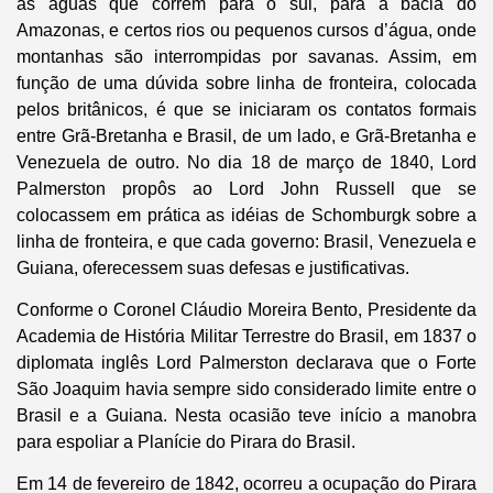
as águas que correm para o sul, para a bacia do
Amazonas, e certos rios ou pequenos cursos d’água, onde
montanhas são interrompidas por savanas. Assim, em
função de uma dúvida sobre linha de fronteira, colocada
pelos britânicos, é que se iniciaram os contatos formais
entre Grã-Bretanha e Brasil, de um lado, e Grã-Bretanha e
Venezuela de outro. No dia 18 de março de 1840, Lord
Palmerston propôs ao Lord John Russell que se
colocassem em prática as idéias de Schomburgk sobre a
linha de fronteira, e que cada governo: Brasil, Venezuela e
Guiana, oferecessem suas defesas e justificativas.
Conforme o Coronel Cláudio Moreira Bento, Presidente da
Academia de História Militar Terrestre do Brasil, em 1837 o
diplomata inglês Lord Palmerston declarava que o Forte
São Joaquim havia sempre sido considerado limite entre o
Brasil e a Guiana. Nesta ocasião teve início a manobra
para espoliar a Planície do Pirara do Brasil.
Em 14 de fevereiro de 1842, ocorreu a ocupação do Pirara