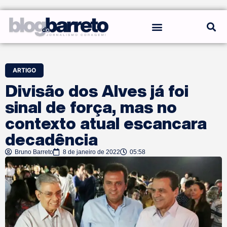
REGRAS DO BLOG
ARTIGO
Divisão dos Alves já foi
sinal de força, mas no
contexto atual escancara
decadência
Bruno Barreto
8 de janeiro de 2022
05:58