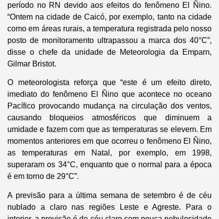
período no RN devido aos efeitos do fenômeno El Ñino.
“Ontem na cidade de Caicó, por exemplo, tanto na cidade
como em áreas rurais, a temperatura registrada pelo nosso
posto de monitoramento ultrapassou a marca dos 40°C”,
disse o chefe da unidade de Meteorologia da Emparn,
Gilmar Bristot.
O meteorologista reforça que “este é um efeito direto,
imediato do fenômeno El Ñino que acontece no oceano
Pacífico provocando mudança na circulação dos ventos,
causando bloqueios atmosféricos que diminuem a
umidade e fazem com que as temperaturas se elevem. Em
momentos anteriores em que ocorreu o fenômeno El Ñino,
as temperaturas em Natal, por exemplo, em 1998,
superaram os 34°C, enquanto que o normal para a época
é em torno de 29°C”.
A previsão para a última semana de setembro é de céu
nublado a claro nas regiões Leste e Agreste. Para o
interior, a previsão é de céu claro com pouca nebulosidade