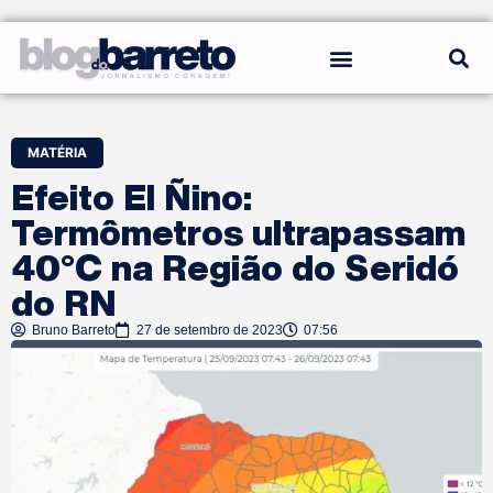
REGRAS DO BLOG
MATÉRIA
Efeito El Ñino:
Termômetros ultrapassam
40°C na Região do Seridó
do RN
Bruno Barreto
27 de setembro de 2023
07:56