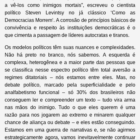
a vê-los como inimigos mortais”, escreveu o cientista
político Steven Levintsy no já clássico ‘Como as
Democracias Morrem‘. A corrosão de princípios básicos de
convivência e respeito às instituições democráticas é o
que cimenta a passagem de líderes
autocratas
e tiranos.
Os modelos políticos têm suas nuances e complexidades.
Não há preto no branco, nós sabemos. A esquerda é
complexa, heterogênea e a maior parte das pessoas que
se classifica nesse espectro político têm total aversão a
regimes ditatoriais – nós estamos entre eles. Mas, no
debate político, marcado pela superficialidade e pelo
analfabetismo funcional – só 30% dos brasileiros não
conseguem ler e compreender um texto – tudo vira arma
nas mãos do inimigo. Tudo o que eles querem é uma
razão para nos jogarem ao extremo e minarem qualquer
chance de aliança ou debate – e eles estão conseguindo.
Estamos em uma guerra de narrativas e, se não agirmos
estrategicamente agora, vamos inevitavelmente continuar