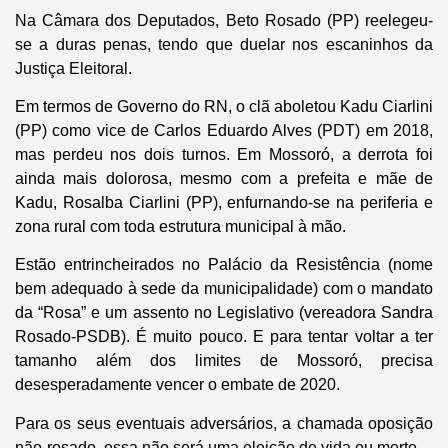
Na Câmara dos Deputados, Beto Rosado (PP) reelegeu-
se a duras penas, tendo que duelar nos escaninhos da
Justiça Eleitoral.
Em termos de Governo do RN, o clã aboletou Kadu Ciarlini
(PP) como vice de Carlos Eduardo Alves (PDT) em 2018,
mas perdeu nos dois turnos. Em Mossoró, a derrota foi
ainda mais dolorosa, mesmo com a prefeita e mãe de
Kadu, Rosalba Ciarlini (PP), enfurnando-se na periferia e
zona rural com toda estrutura municipal à mão.
Estão entrincheirados no Palácio da Resistência (nome
bem adequado à sede da municipalidade) com o mandato
da “Rosa” e um assento no Legislativo (vereadora Sandra
Rosado-PSDB). É muito pouco. E para tentar voltar a ter
tamanho além dos limites de Mossoró, precisa
desesperadamente vencer o embate de 2020.
Para os seus eventuais adversários, a chamada oposição
não-rosado, essa não será uma eleição de vida ou morte.