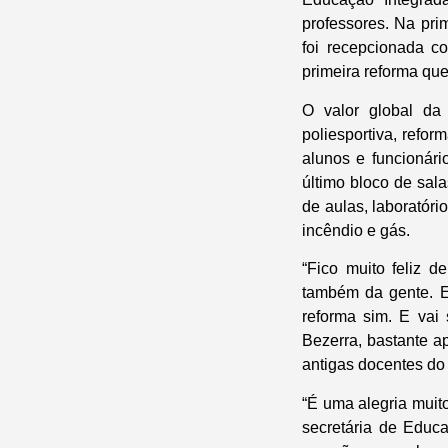
professores. Na pri
foi recepcionada c
primeira reforma que
O valor global da
poliesportiva, refor
alunos e funcionári
último bloco de sala
de aulas, laboratór
incêndio e gás.
“Fico muito feliz 
também da gente. E
reforma sim. E vai 
Bezerra, bastante a
antigas docentes do
“É uma alegria muit
secretária de Educ