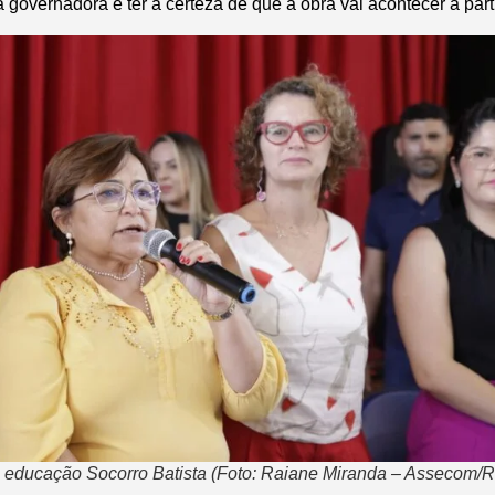
governadora e ter a certeza de que a obra vai acontecer a partir
e educação Socorro Batista (Foto: Raiane Miranda – Assecom/