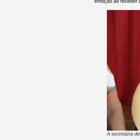
emoção ao receber a 
A secretária d