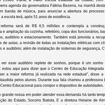
meira agenda da governadora Fátima Bezerra, na manhã desta s
om banda de música, para anunciar a abertura do processo 
 a escola terá, após 51 anos de existência.
 reforma será de R$ 6,5 milhões e contempla a constr
ma e ampliação da cozinha, refeitório, copa dos funcionários, ba
os, auditório e estacionamento. Também está prevista a recup
s de aulas, a revisão de todas as instalações elétricas com c
ios e auditório; além de instalação de sistemas de segurança,
de ver esse auditório repleto de sonhos, porque é um sonho 
 estou aqui para dizer que o Centro de Educação Integrada E
ser a maior reforma já realizada na rede estadual”, disse 
plaudida pelos alunos. Durante sua fala chamou a professora
 Centro Educacional para compor o dispositivo de autoridades.
o grande nossa em poder atender essa demanda há tanto temp
ação do Estado, Socorro Batista. E a diretora Helaine de Al