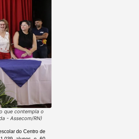
ço que contempla o
nda - Assecom/RN)
scolar do Centro de
 1.039 alunos e 60