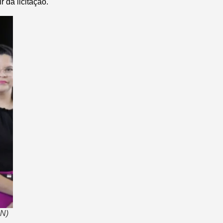
 da licitação.
RN)