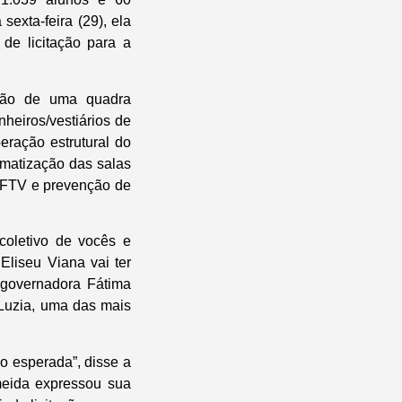
exta-feira (29), ela
de licitação para a
ução de uma quadra
nheiros/vestiários de
eração estrutural do
limatização das salas
 CFTV e prevenção de
coletivo de vocês e
liseu Viana vai ter
a governadora Fátima
 Luzia, uma das mais
o esperada”, disse a
meida expressou sua