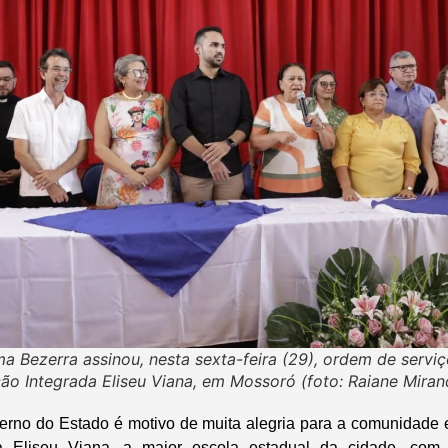
a Bezerra assinou, nesta sexta-feira (29), ordem de servi
ão Integrada Eliseu Viana, em Mossoró (foto: Raiane Mira
rno do Estado é motivo de muita alegria para a comunidade e
a Eliseu Viana, a maior escola estadual da cidade, com