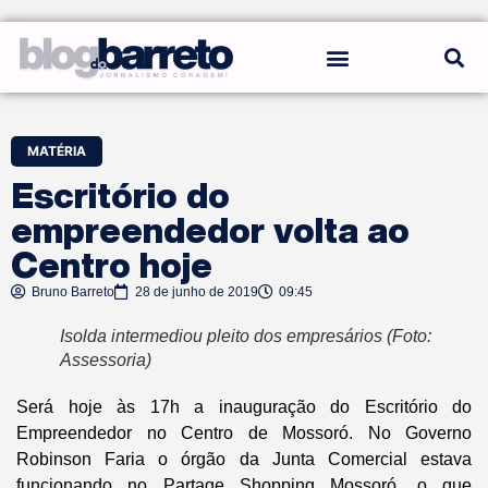
REGRAS DO BLOG
MATÉRIA
Escritório do
empreendedor volta ao
Centro hoje
Bruno Barreto
28 de junho de 2019
09:45
Isolda intermediou pleito dos empresários (Foto:
Assessoria)
Será hoje às 17h a inauguração do Escritório do
Empreendedor no Centro de Mossoró. No Governo
Robinson Faria o órgão da Junta Comercial estava
funcionando no Partage Shopping Mossoró, o que