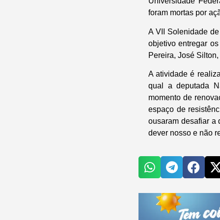
Universidade Feder
foram mortas por açã
A VII Solenidade de
objetivo entregar o
Pereira, José Silto
A atividade é reali
qual a deputada N
momento de renovaç
espaço de resistênc
ousaram desafiar a d
dever nosso e não r