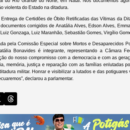
al do Rio Grande do Norte, em Natal. Nos documentos agor
o violenta do Estado na ditadura.
 Entrega de Certidões de Óbito Retificadas das Vítimas da Dita
s documentos corrigidos de Anatália Alves, Edson Alves, Emm
n, Luiz Gonzaga, Luiz Maranhão, Sebastião Gomes, Virgílio Gome
zada pela Comissão Especial sobre Mortos e Desaparecidos P
atália Bonavides é integrante, representando a Câmara Fe
ão do nosso compromisso com a democracia e com as geraçõ
ia, memória, justiça e reparação com as famílias enlutadas p
itadura militar. Honrar e visibilizar a lutados e das potiguares 
ecuaremos”, declarou a parlamentar.