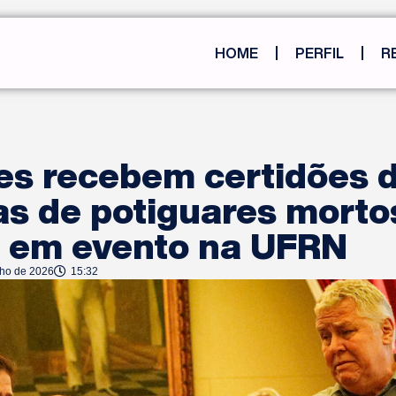
HOME
PERFIL
R
es recebem certidões d
as de potiguares morto
a em evento na UFRN
nho de 2026
15:32