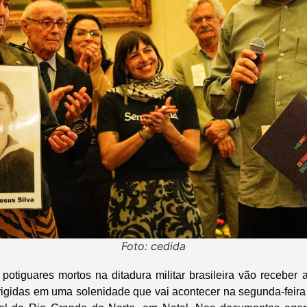
Foto: cedida
potiguares mortos na ditadura militar brasileira vão receber 
igidas em uma solenidade que vai acontecer na segunda-feira (