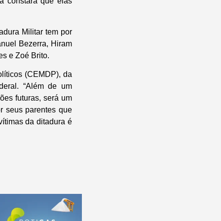
a constará que elas
dura Militar tem por
anuel Bezerra, Hiram
s e Zoé Brito.
olíticos (CEMDP), da
deral. “Além de um
es futuras, será um
or seus parentes que
vítimas da ditadura é