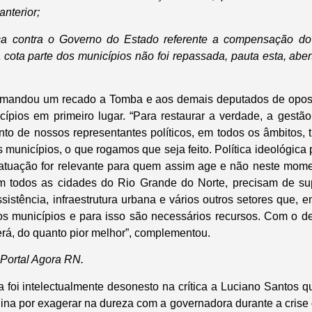
anterior;
ça contra o Governo do Estado referente a compensação d
ta parte dos municípios não foi repassada, pauta esta, abe
mandou um recado a Tomba e aos demais deputados de oposi
cípios em primeiro lugar. “Para restaurar a verdade, a gestã
o de nossos representantes políticos, em todos os âmbitos, 
municípios, o que rogamos que seja feito. Política ideológica pa
uação for relevante para quem assim age e não neste moment
m todos as cidades do Rio Grande do Norte, precisam de su
sistência, infraestrutura urbana e vários outros setores que, 
s municípios e para isso são necessários recursos. Com o de
rá, do quanto pior melhor”, complementou.
 Portal Agora RN.
a foi intelectualmente desonesto na crítica a Luciano Santos q
ágina por exagerar na dureza com a governadora durante a crise