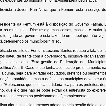
os expoentes do bolsonarismo na Assembleia Legislativa.
trevista à Jovem Pan News que a Femurn está à serviço do
presidente da Femurn está à disposição do Governo Fátima. E
a os municípios. Discute algumas coisas, mas ele é muito l
muito ligado ao governo e está fazendo um papel que não vej
á defendendo os municípios”*, frisou.
blicada no site da Femurn, Luciano Santos rebateu a fala de
s bateu de frente com a governadora, inclusive organizando 
osto deste ano. “Esta gestão da Federação dos Municípios 
lítico A ou B. Caso o fato tenha acontecido preteritamente, n
e alguma, seja para agradar deputados, prefeitos ou segmentos
linações partidárias, mas a defesa dos municípios deve ser a 
 “Reforçamos que política partidária fica para os prefeitos, d
, que é o que não se pode extrair da entrevista do ex-prefe
utros interesses no posicionamento”, complementou.
lista alguns posicionamentos adotados pela gestão dele este a