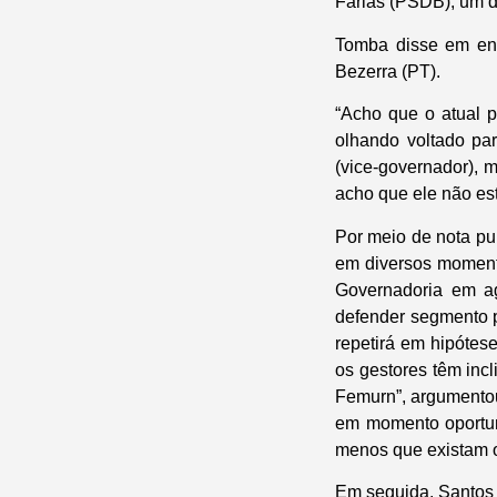
Farias (PSDB), um d
Tomba disse em en
Bezerra (PT).
“Acho que o atual 
olhando voltado par
(vice-governador), 
acho que ele não est
Por meio de nota pu
em diversos momento
Governadoria em ag
defender segmento po
repetirá em hipótes
os gestores têm inc
Femurn”, argumentou.
em momento oportuno
menos que existam o
Em seguida, Santos 