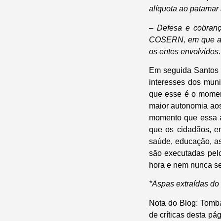
alíquota ao patamar 
– Defesa e cobran
COSERN, em que a co
os entes envolvidos.
Em seguida Santos 
interesses dos muni
que esse é o moment
maior autonomia aos 
momento que essa at
que os cidadãos, e
saúde, educação, as
são executadas pelo
hora e nem nunca se
*Aspas extraídas do
Nota do Blog
: Tomb
de críticas desta p