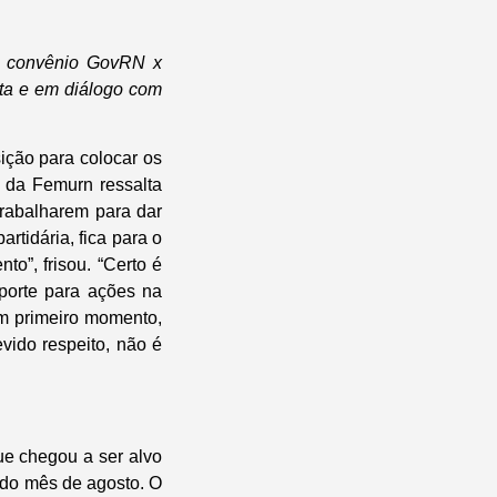
o convênio GovRN x
rta e em diálogo com
ção para colocar os
o da Femurn ressalta
trabalharem para dar
rtidária, fica para o
o”, frisou. “Certo é
porte para ações na
em primeiro momento,
vido respeito, não é
ue chegou a ser alvo
 do mês de agosto. O