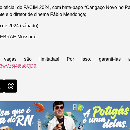
o oficial do FACIM 2024, com bate-papo “Cangaço Novo no Pa
nte e o diretor de cinema Fábio Mendonça;
 de 2024 (sábado);
 SEBRAE Mossoró;
 vagas são limitadas! Por isso, garanti-las a
God3wVz5j4t6a8QD9
.