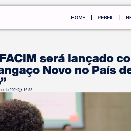
HOME
PERFIL
R
 FACIM será lançado c
angaço Novo no País d
”
nho de 2024
16:58