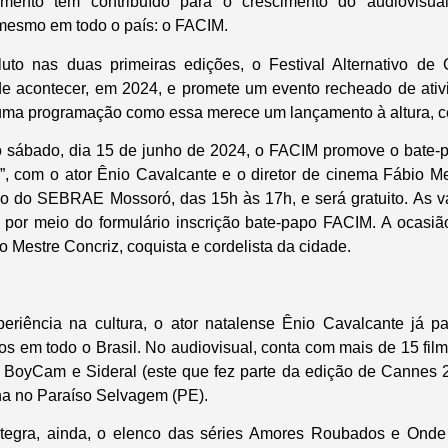
imento tem contribuído para o crescimento do audiovisu
mesmo em todo o país: o FACIM.
to nas duas primeiras edições, o Festival Alternativo d
de acontecer, em 2024, e promete um evento recheado de ativ
uma programação como essa merece um lançamento à altura, c
mo sábado, dia 15 de junho de 2024, o FACIM promove o bate
”, com o ator Ênio Cavalcante e o diretor de cinema Fábio M
io do SEBRAE Mossoró, das 15h às 17h, e será gratuito. As v
 por meio do formulário inscrição bate-papo FACIM. A ocasi
 Mestre Concriz, coquista e cordelista da cidade.
riência na cultura, o ator natalense Ênio Cavalcante já par
os em todo o Brasil. No audiovisual, conta com mais de 15 fil
 BoyCam e Sideral (este que fez parte da edição de Cannes 
a no Paraíso Selvagem (PE).
 integra, ainda, o elenco das séries Amores Roubados e Ond