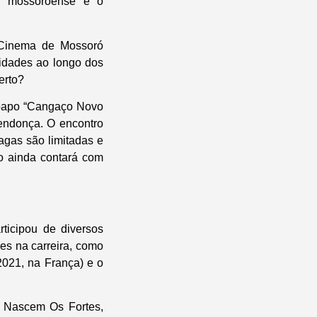
al mossoroense e o
e Cinema de Mossoró
idades ao longo dos
erto?
-papo “Cangaço Novo
endonça. O encontro
agas são limitadas e
ão ainda contará com
ticipou de diversos
mes na carreira, como
2021, na França) e o
e Nascem Os Fortes,