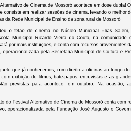
 Alternativo de Cinema de Mossoró acontece em dose dupla! O 
ue consiste em realizar sessões de cinema, levando o melhor do
las da Rede Municipal de Ensino da zona rural de Mossoró.
ndeu o telão de cinema no Núcleo Municipal Elias Salem
scola Municipal Ricardo Vieira do Couto, na comunidade 
sará por mais instituições, e conta com recursos provenientes 
 operacionalizada pela Secretaria Municipal de Cultura e Pre
quele que já conhecemos, com direito a oficinas ao longo do
s com exibição de filmes, bate-papos, entrevistas e as grandes
stão previstas para acontecer em outubro. Na ocasião, a
o do Festival Alternativo de Cinema de Mossoró conta com r
vo, operacionalizada pela Fundação José Augusto e Gover