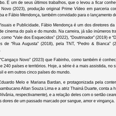
. E um de seus últimos trabalhos, que o levou a ficar conh
o Novo (2023), produção original Prime Vídeo em parceria c
tiba e Fábio Mendonça, também convidado para o lançamento 
isuais e Publicidade, Fábio Mendonça é um dos diretores da
de cinema do país e do mundo. Na carreira, já são inúmeros tra
s, como “Vale dos Esquecidos” (2022), “Doutrinador” (2019) e “
s de “Rua Augusta” (2018), pela TNT, “Pedro & Bianca” (
.
m “Cangaço Novo” (2023) que Fabinho, como também é conheci
e 240 países e territórios. Hoje, a série é a mais assistida, n
sil e em outros cinco países do mundo.
 Eduardo Melo e Mariana Bardan, e protagonizada pela conter
nambucano Allan Souza Lima e a atriz Thainá Duarte, conta a hi
ilvânia, respectivamente), e a relação deles com o sertão cear
as dores de um passado marcado por sangue, amor e vingança.