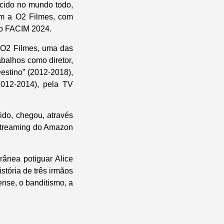
ecido no mundo todo,
om a O2 Filmes, com
do FACIM 2024.
 O2 Filmes, uma das
balhos como diretor,
Destino” (2012-2018),
2012-2014), pela TV
do, chegou, através
o streaming do Amazon
rânea potiguar Alice
stória de três irmãos
ense, o banditismo, a