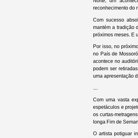
Norte, um acontec
reconhecimento do 
Com sucesso absolu
mantém a tradição 
próximos meses. E 
Por isso, no próxi
no País de Mossoró
acontece no auditór
podem ser retiradas
uma apresentação do
…
Com uma vasta expe
espetáculos e projet
os curtas-metragens
longa Fim de Seman
O artista potiguar