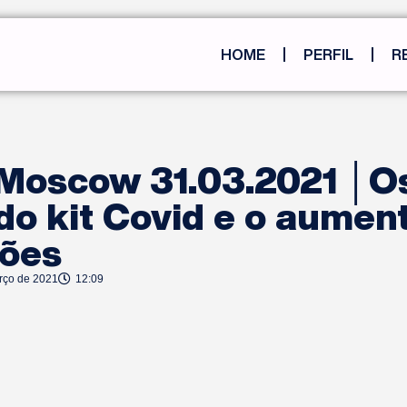
HOME
PERFIL
R
 Moscow 31.03.2021 │O
do kit Covid e o aumen
ções
rço de 2021
12:09